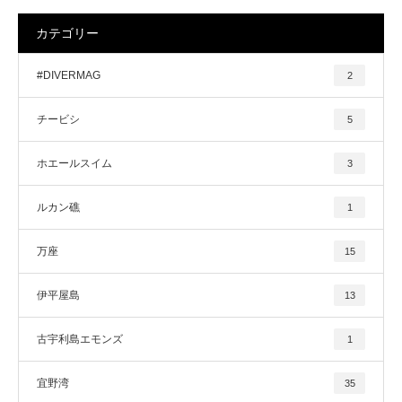
カテゴリー
#DIVERMAG
2
チービシ
5
ホエールスイム
3
ルカン礁
1
万座
15
伊平屋島
13
古宇利島エモンズ
1
宜野湾
35