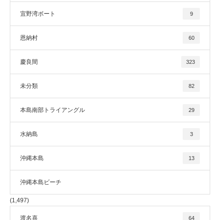
宜野湾ボート
9
恩納村
60
慶良間
323
未分類
82
本島南部トライアングル
29
水納島
3
沖縄本島
13
沖縄本島ビーチ
(1,497)
渡名喜
64