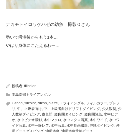
ナカモトイロワケハゼの幼魚 撮影Ｏさん
勢いで帰港後からもう1本…
やはり身体にこたえるわー…
投稿者:
fillcolor
本島南部トライアングル
Canon
,
fillcolor
,
Nikon
,
plafre
,
トライアングル
,
フィルカラー
,
プレフ
リ
,
中、上級者向け
,
中、上級者向けドリフトダイビング
,
少人数制
,
少
人数制ダイビング
,
慶良間
,
慶良間ダイビング
,
慶良間諸島
,
水中ビデ
オ
,
水中ビデオ撮影
,
水中マクロ
,
水中マクロ写真
,
水中ワイド
,
水中ワ
イド写真
,
水中一眼レフ
,
水中写真
,
水中動画撮影
,
沖縄ダイビング
,
沖
縄ビーチダイビング
,
沖縄本島
,
沖縄本島北部ビーチ