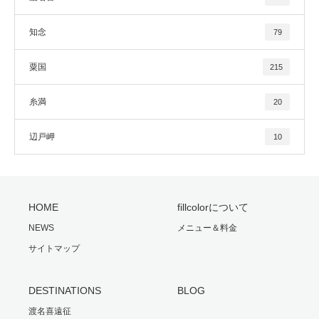
知念
79
粟国
215
糸満
20
辺戸岬
10
HOME
fillcolorについて
NEWS
メニュー＆料金
サイトマップ
DESTINATIONS
BLOG
渡名喜遠征