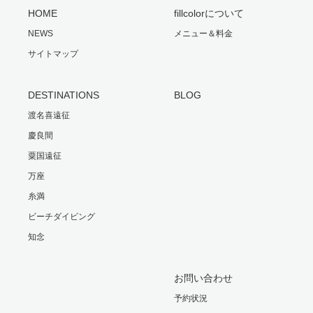
HOME
fillcolorについて
NEWS
メニュー＆料金
サイトマップ
DESTINATIONS
BLOG
渡名喜遠征
慶良間
粟国遠征
万座
糸満
ビーチダイビング
知念
お問い合わせ
予約状況