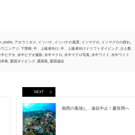
n
,
plafre
,
アオウミガメ
,
イソバナ
,
イソバナの風景
,
イソマグロ
,
イソマグロの群れ
,
ロウニンアジ
,
下曽根
,
中、上級者向け
,
中、上級者向けドリフトダイビング
,
少人数
水中ビデオ
,
水中ビデオ撮影
,
水中マクロ
,
水中マクロ写真
,
水中ワイド
,
水中ワイド
縄本島
,
粟国ダイビング
,
粟国島
,
粟国遠征
NEXT
南西の風強し…遠征中止！慶良間へ