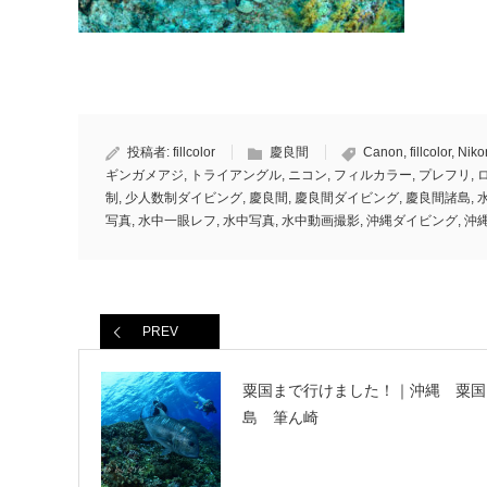
投稿者:
fillcolor
慶良間
Canon
,
fillcolor
,
Niko
ギンガメアジ
,
トライアングル
,
ニコン
,
フィルカラー
,
プレフリ
,
制
,
少人数制ダイビング
,
慶良間
,
慶良間ダイビング
,
慶良間諸島
,
写真
,
水中一眼レフ
,
水中写真
,
水中動画撮影
,
沖縄ダイビング
,
沖
PREV
粟国まで行けました！｜沖縄 粟国
島 筆ん崎