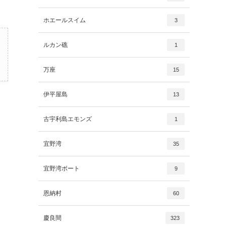
ホエールスイム
3
ルカン礁
1
万座
15
伊平屋島
13
古宇利島エモンズ
1
宜野湾
35
宜野湾ボート
9
恩納村
60
慶良間
323