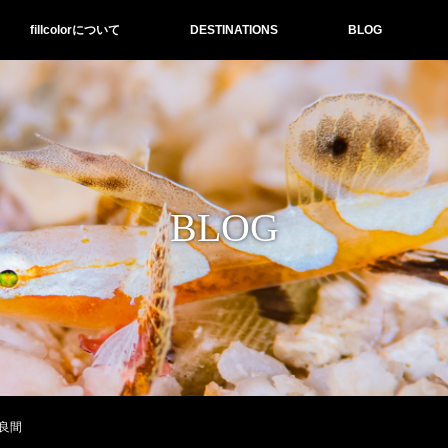
fillcolorについて
DESTINATIONS
BLOG
BLOG
良間