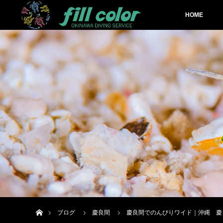
HOME
ホーム
ブログ
慶良間
慶良間でのんびりワイド｜沖縄 慶