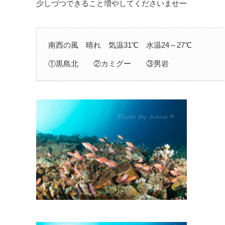
少しづつできること増やしてくださいませー
南西の風 晴れ 気温31℃ 水温24～27℃
①黒島北 ②カミグー ③男岩