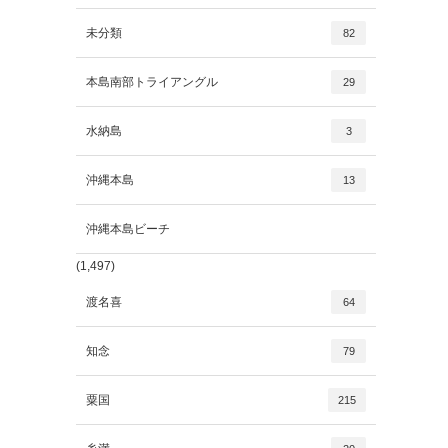
未分類
82
本島南部トライアングル
29
水納島
3
沖縄本島
13
沖縄本島ビーチ
(1,497)
渡名喜
64
知念
79
粟国
215