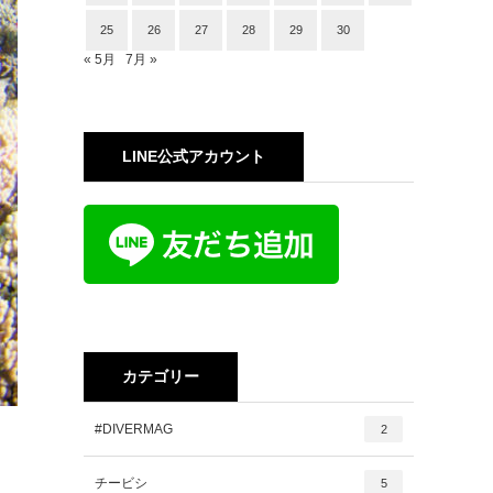
25
26
27
28
29
30
« 5月
7月 »
LINE公式アカウント
カテゴリー
#DIVERMAG
2
チービシ
5