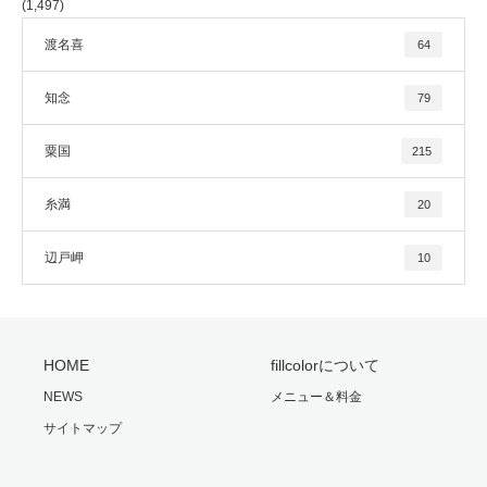
(1,497)
渡名喜
64
知念
79
粟国
215
糸満
20
辺戸岬
10
HOME
fillcolorについて
NEWS
メニュー＆料金
サイトマップ