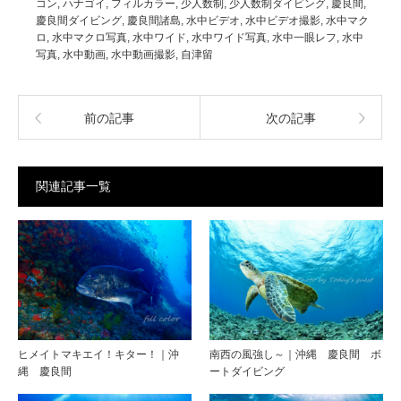
コン
,
ハナゴイ
,
フィルカラー
,
少人数制
,
少人数制ダイビング
,
慶良間
,
慶良間ダイビング
,
慶良間諸島
,
水中ビデオ
,
水中ビデオ撮影
,
水中マク
ロ
,
水中マクロ写真
,
水中ワイド
,
水中ワイド写真
,
水中一眼レフ
,
水中
写真
,
水中動画
,
水中動画撮影
,
自津留
前の記事
次の記事
関連記事一覧
ヒメイトマキエイ！キター！｜沖
南西の風強し～｜沖縄 慶良間 ボ
縄 慶良間
ートダイビング