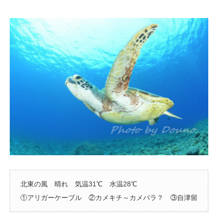
北東の風 晴れ 気温31℃ 水温28℃
①アリガーケーブル ②カメキチ～カメパラ？ ③自津留