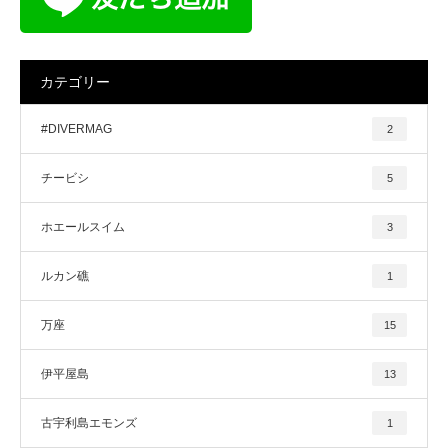
カテゴリー
#DIVERMAG
2
チービシ
5
ホエールスイム
3
ルカン礁
1
万座
15
伊平屋島
13
古宇利島エモンズ
1