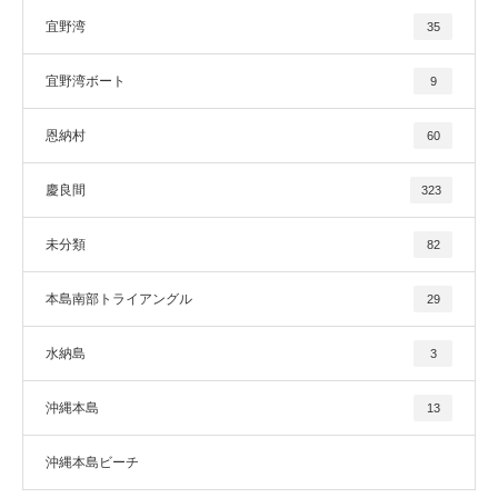
宜野湾
35
宜野湾ボート
9
恩納村
60
慶良間
323
未分類
82
本島南部トライアングル
29
水納島
3
沖縄本島
13
沖縄本島ビーチ