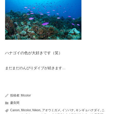
ハナゴイの色が大好きです（笑）
まだまだのんびりダイブが続きます…
投稿者:
fillcolor
慶良間
Canon
,
fillcolor
,
Nikon
,
アオウミガメ
,
イソバナ
,
キンギョハナダイ
,
ニ