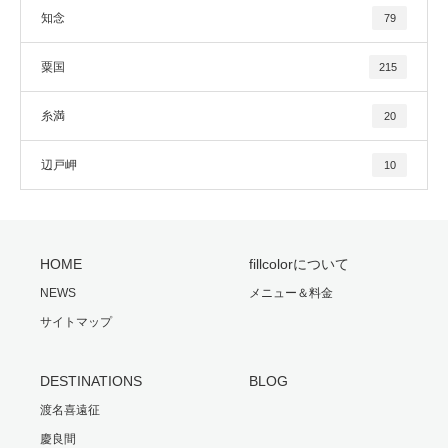
知念
79
粟国
215
糸満
20
辺戸岬
10
HOME
fillcolorについて
NEWS
メニュー＆料金
サイトマップ
DESTINATIONS
BLOG
渡名喜遠征
慶良間