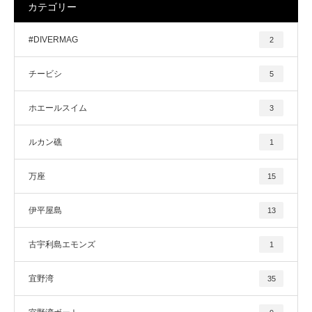
カテゴリー
#DIVERMAG
2
チービシ
5
ホエールスイム
3
ルカン礁
1
万座
15
伊平屋島
13
古宇利島エモンズ
1
宜野湾
35