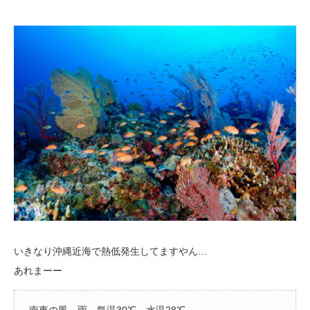
いきなり沖縄近海で熱低発生してますやん…
あれまーー
南東の風 雨 気温30℃ 水温28℃