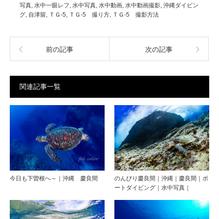
写真
,
水中一眼レフ
,
水中写真
,
水中動画
,
水中動画撮影
,
沖縄ダイビン
グ
,
自津留
,
ＴＧ-5
,
ＴＧ-5 撮り方
,
ＴＧ-5 撮影方法
前の記事
次の記事
関連記事一覧
今日も下曽根へ～｜沖縄 慶良間
のんびり慶良間｜沖縄｜慶良間｜ボ
ートダイビング｜水中写真｜