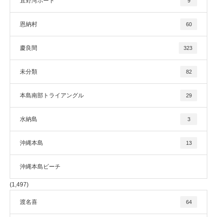
宜野湾ボート
9
恩納村
60
慶良間
323
未分類
82
本島南部トライアングル
29
水納島
3
沖縄本島
13
沖縄本島ビーチ
(1,497)
渡名喜
64