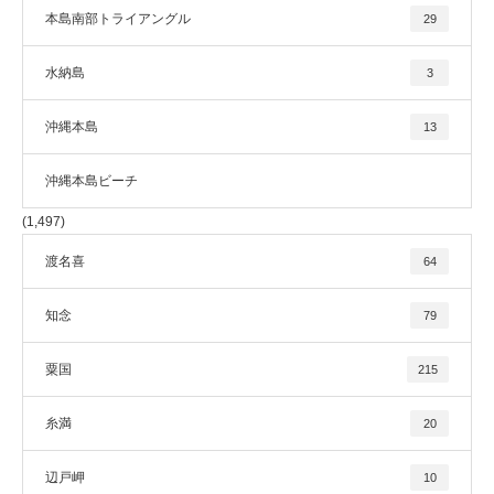
本島南部トライアングル
29
水納島
3
沖縄本島
13
沖縄本島ビーチ
(1,497)
渡名喜
64
知念
79
粟国
215
糸満
20
辺戸岬
10