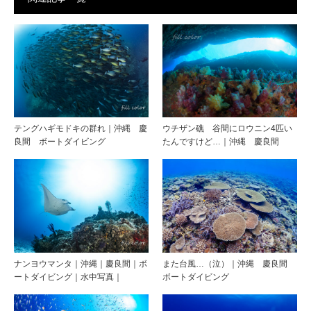
テングハギモドキの群れ｜沖縄 慶
ウチザン礁 谷間にロウニン4匹い
良間 ボートダイビング
たんですけど…｜沖縄 慶良間
ナンヨウマンタ｜沖縄｜慶良間｜ボ
また台風…（泣）｜沖縄 慶良間
ートダイビング｜水中写真｜
ボートダイビング