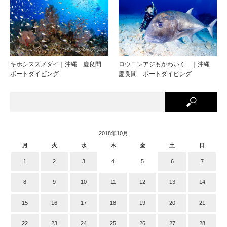
キホシスズメダイ｜沖縄 慶良間
ロウニンアジもかわいく…｜沖縄
ボートダイビング
慶良間 ボートダイビング
2018年10月
月
火
水
木
金
土
日
1
2
3
4
5
6
7
8
9
10
11
12
13
14
15
16
17
18
19
20
21
22
23
24
25
26
27
28