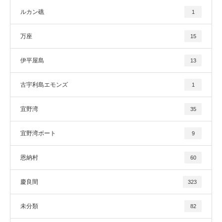
ルカン礁
1
万座
15
伊平屋島
13
古宇利島エモンズ
1
宜野湾
35
宜野湾ボート
9
恩納村
60
慶良間
323
未分類
82