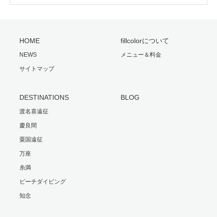
HOME
fillcolorについて
NEWS
メニュー＆料金
サイトマップ
DESTINATIONS
BLOG
渡名喜遠征
慶良間
粟国遠征
万座
糸満
ビーチダイビング
知念