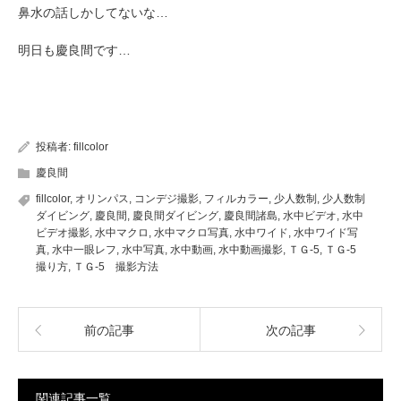
鼻水の話しかしてないな…
明日も慶良間です…
投稿者:
fillcolor
慶良間
fillcolor
,
オリンパス
,
コンデジ撮影
,
フィルカラー
,
少人数制
,
少人数制
ダイビング
,
慶良間
,
慶良間ダイビング
,
慶良間諸島
,
水中ビデオ
,
水中
ビデオ撮影
,
水中マクロ
,
水中マクロ写真
,
水中ワイド
,
水中ワイド写
真
,
水中一眼レフ
,
水中写真
,
水中動画
,
水中動画撮影
,
ＴＧ-5
,
ＴＧ-5
撮り方
,
ＴＧ-5 撮影方法
前の記事
次の記事
関連記事一覧