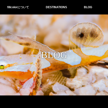
fillcolorについて
DESTINATIONS
BLOG
BLOG