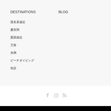
DESTINATIONS
BLOG
渡名喜遠征
慶良間
粟国遠征
万座
糸満
ビーチダイビング
知念
Facebook
Instagram
RSS