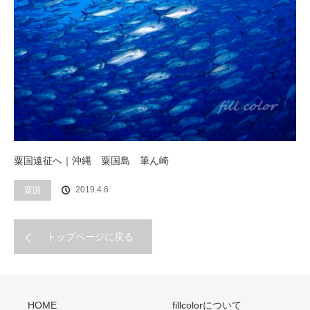
粟国遠征へ｜沖縄 粟国島 筆ん崎
2019.4.6
粟国
トップページに戻る
HOME
fillcolorについて