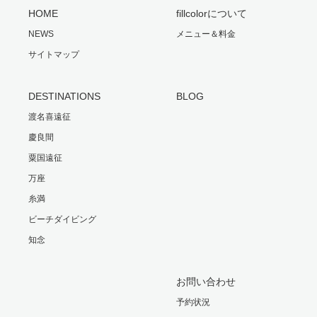
HOME
fillcolorについて
NEWS
メニュー＆料金
サイトマップ
DESTINATIONS
BLOG
渡名喜遠征
慶良間
粟国遠征
万座
糸満
ビーチダイビング
知念
お問い合わせ
予約状況