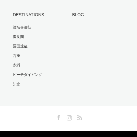
DESTINATIONS
BLOG
渡名喜遠征
慶良間
粟国遠征
万座
糸満
ビーチダイビング
知念
Facebook
Instagram
RSS