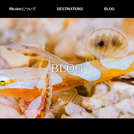
fillcolorについて
DESTINATIONS
BLOG
BLOG