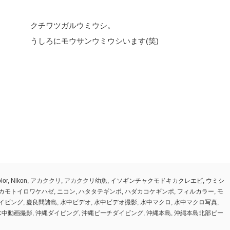
クチワツガルウミウシ。
うしろにモウサンウミウシいます(笑)
olor
,
Nikon
,
アカククリ
,
アカククリ幼魚
,
イソギンチャクモドキカクレエビ
,
ウミシ
カモトイロワケハゼ
,
ニコン
,
ハタタテギンポ
,
ハダカコケギンポ
,
フィルカラー
,
モ
イビング
,
慶良間諸島
,
水中ビデオ
,
水中ビデオ撮影
,
水中マクロ
,
水中マクロ写真
,
水中動画撮影
,
沖縄ダイビング
,
沖縄ビーチダイビング
,
沖縄本島
,
沖縄本島北部ビー