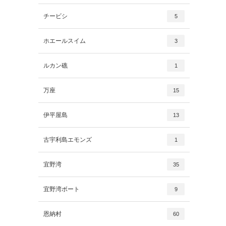
チービシ
5
ホエールスイム
3
ルカン礁
1
万座
15
伊平屋島
13
古宇利島エモンズ
1
宜野湾
35
宜野湾ボート
9
恩納村
60