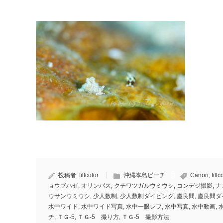
投稿者:
fillcolor
沖縄本島ビーチ
Canon
,
fillc
ョウブハゼ
,
オリンパス
,
クチワツガルウミウシ
,
コンデジ撮影
,
ナ
ウサンウミウシ
,
少人数制
,
少人数制ダイビング
,
慶良間
,
慶良間ダ
水中ワイド
,
水中ワイド写真
,
水中一眼レフ
,
水中写真
,
水中動画
,
チ
,
ＴＧ-5
,
ＴＧ-5 撮り方
,
ＴＧ-5 撮影方法