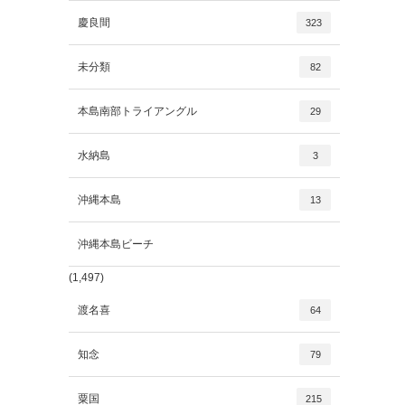
慶良間
323
未分類
82
本島南部トライアングル
29
水納島
3
沖縄本島
13
沖縄本島ビーチ
(1,497)
渡名喜
64
知念
79
粟国
215