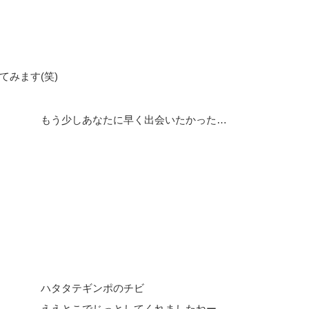
みます(笑)
もう少しあなたに早く出会いたかった…
ハタタテギンポのチビ
ええとこでじっとしてくれましたねー