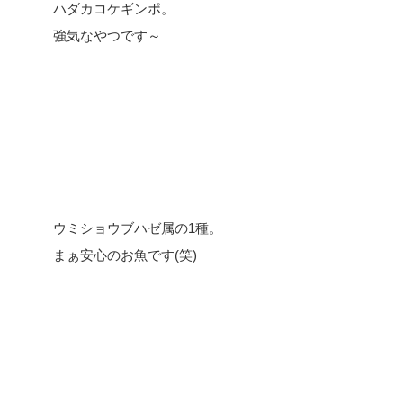
ハダカコケギンポ。
強気なやつです～
ウミショウブハゼ属の1種。
まぁ安心のお魚です(笑)