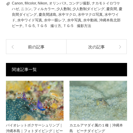
Canon
,
fillcolor
,
Nikon
,
オリンパス
,
コンデジ撮影
,
ナカモトイロワケ
ハゼ
,
ニコン
,
フィルカラー
,
少人数制
,
少人数制ダイビング
,
慶良間
,
慶
良間ダイビング
,
慶良間諸島
,
水中マクロ
,
水中マクロ写真
,
水中ワイ
ド
,
水中ワイド写真
,
水中一眼レフ
,
水中写真
,
水中動画
,
沖縄本島北部
ビーチ
,
ＴＧ-5
,
ＴＧ-5 撮り方
,
ＴＧ-5 撮影方法
前の記事
次の記事
関連記事一覧
バイオレットボクサーシュリンプ｜
カエルアマダイ属の１種｜沖縄本
沖縄本島｜フォトダイビング｜ビー
島 ビーチダイビング