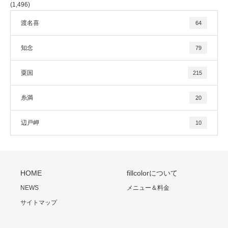
(1,496)
渡名喜
64
知念
79
粟国
215
糸満
20
辺戸岬
10
HOME
fillcolorについて
NEWS
メニュー＆料金
サイトマップ