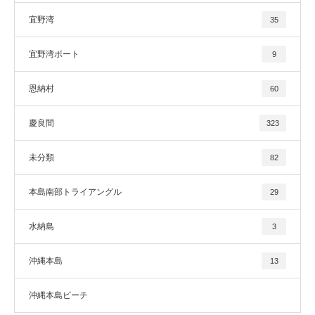
宜野湾
35
宜野湾ボート
9
恩納村
60
慶良間
323
未分類
82
本島南部トライアングル
29
水納島
3
沖縄本島
13
沖縄本島ビーチ