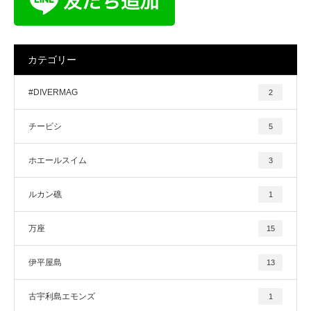
カテゴリー
#DIVERMAG
2
チービシ
5
ホエールスイム
3
ルカン礁
1
万座
15
伊平屋島
13
古宇利島エモンズ
1