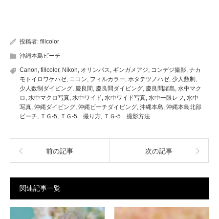
投稿者:
fillcolor
沖縄本島ビーチ
Canon
,
fillcolor
,
Nikon
,
オリンパス
,
ギンガメアジ
,
コンデジ撮影
,
ナカ
モトイロワケハゼ
,
ニコン
,
フィルカラー
,
ホタテツノハゼ
,
少人数制
,
少人数制ダイビング
,
慶良間
,
慶良間ダイビング
,
慶良間諸島
,
水中マク
ロ
,
水中マクロ写真
,
水中ワイド
,
水中ワイド写真
,
水中一眼レフ
,
水中
写真
,
沖縄ダイビング
,
沖縄ビーチダイビング
,
沖縄本島
,
沖縄本島北部
ビーチ
,
ＴＧ-5
,
ＴＧ-5 撮り方
,
ＴＧ-5 撮影方法
前の記事
次の記事
関連記事一覧