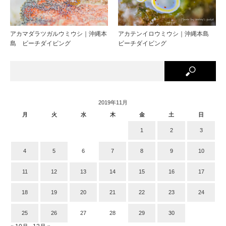
アカマダラツガルウミウシ｜沖縄本
アカテンイロウミウシ｜沖縄本島
島 ビーチダイビング
ビーチダイビング
2019年11月
月
火
水
木
金
土
日
1
2
3
4
5
6
7
8
9
10
11
12
13
14
15
16
17
18
19
20
21
22
23
24
25
26
27
28
29
30