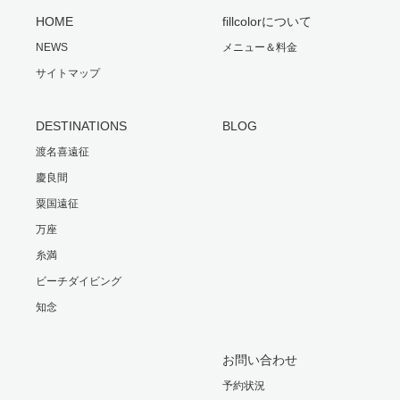
HOME
fillcolorについて
NEWS
メニュー＆料金
サイトマップ
DESTINATIONS
BLOG
渡名喜遠征
慶良間
粟国遠征
万座
糸満
ビーチダイビング
知念
お問い合わせ
予約状況