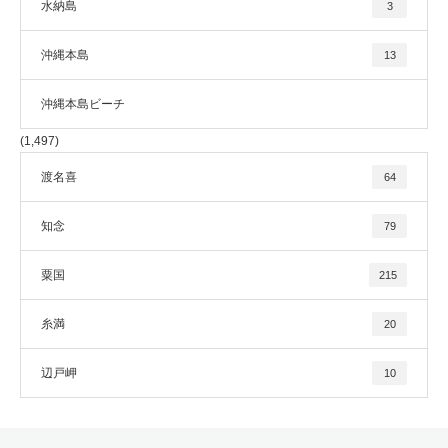
水納島
3
沖縄本島
13
沖縄本島ビーチ
(1,497)
渡名喜
64
知念
79
粟国
215
糸満
20
辺戸岬
10