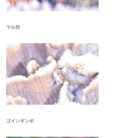
マル坊
ゴイシギンポ