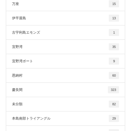
万座
15
伊平屋島
13
古宇利島エモンズ
1
宜野湾
35
宜野湾ボート
9
恩納村
60
慶良間
323
未分類
82
本島南部トライアングル
29