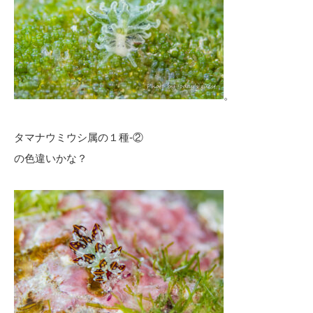
。
タマナウミウシ属の１種-②
の色違いかな？