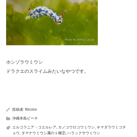
ホシゾラウミウシ
ドラクエのスライムみたいなやつです。
投稿者:
fillcolor
沖縄本島ビーチ
エルコラニア・コエルレア
,
カノコウロコウミウシ
,
キマダラウミコチ
ョウ
,
タマナウミウシ属の１種②
,
ハラックサウミウシ