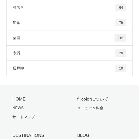
渡名喜
64
知念
79
粟国
215
糸満
20
辺戸岬
10
HOME
fillcolorについて
NEWS
メニュー＆料金
サイトマップ
DESTINATIONS
BLOG