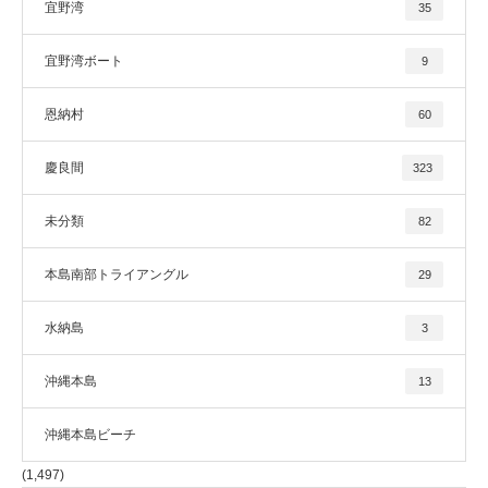
宜野湾
35
宜野湾ボート
9
恩納村
60
慶良間
323
未分類
82
本島南部トライアングル
29
水納島
3
沖縄本島
13
沖縄本島ビーチ
(1,497)