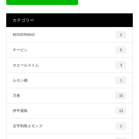
カテゴリー
#DIVERMAG
2
チービシ
5
ホエールスイム
3
ルカン礁
1
万座
15
伊平屋島
13
古宇利島エモンズ
1