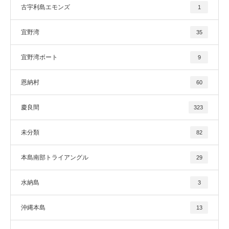
古宇利島エモンズ
1
宜野湾
35
宜野湾ボート
9
恩納村
60
慶良間
323
未分類
82
本島南部トライアングル
29
水納島
3
沖縄本島
13