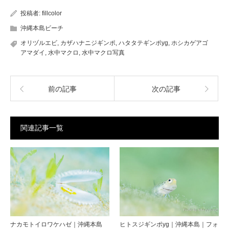
投稿者:
fillcolor
沖縄本島ビーチ
オリヅルエビ
,
カザハナニジギンポ
,
ハタタテギンポyg
,
ホシカゲアゴ
アマダイ
,
水中マクロ
,
水中マクロ写真
前の記事
次の記事
関連記事一覧
ナカモトイロワケハゼ｜沖縄本島
ヒトスジギンポyg｜沖縄本島｜フォ