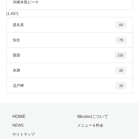
沖縄本島ビーチ
(1,497)
渡名喜
64
知念
79
粟国
215
糸満
20
辺戸岬
10
HOME
fillcolorについて
NEWS
メニュー＆料金
サイトマップ