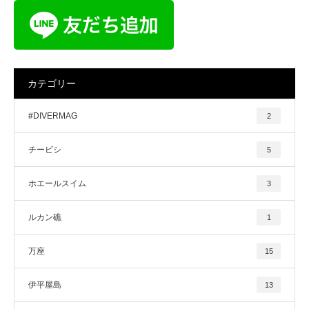
カテゴリー
#DIVERMAG
2
チービシ
5
ホエールスイム
3
ルカン礁
1
万座
15
伊平屋島
13