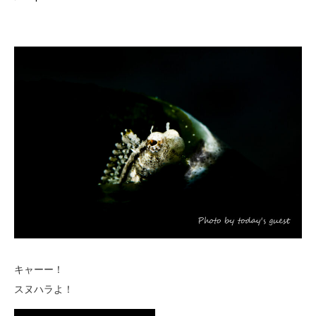
キャーー！
スヌハラよ！