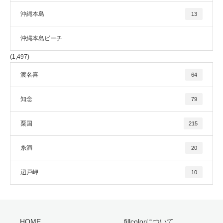
沖縄本島
13
沖縄本島ビーチ
(1,497)
渡名喜
64
知念
79
粟国
215
糸満
20
辺戸岬
10
HOME
fillcolorについて