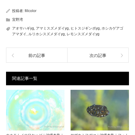
投稿者:
fillcolor
宜野湾
アオサハギyg
,
アマミスズメダイyg
,
ヒトスジギンポyg
,
ホシカゲアゴ
アマダイ
,
ルリホシスズメダイyg
,
レモンスズメダイyg
前の記事
次の記事
関連記事一覧