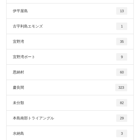
伊平屋島
13
古宇利島エモンズ
1
宜野湾
35
宜野湾ボート
9
恩納村
60
慶良間
323
未分類
82
本島南部トライアングル
29
水納島
3