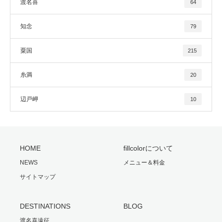
渡名喜
64
知念
79
粟国
215
糸満
20
辺戸岬
10
HOME
fillcolorについて
NEWS
メニュー＆料金
サイトマップ
DESTINATIONS
BLOG
渡名喜遠征