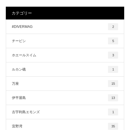
カテゴリー
#DIVERMAG
2
チービシ
5
ホエールスイム
3
ルカン礁
1
万座
15
伊平屋島
13
古宇利島エモンズ
1
宜野湾
35