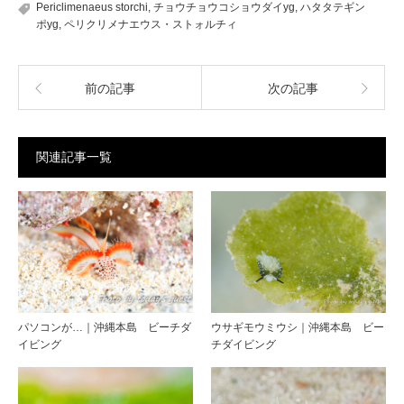
Periclimenaeus storchi
,
チョウチョウコショウダイyg
,
ハタタテギン
ポyg
,
ペリクリメナエウス・ストォルチィ
前の記事
次の記事
関連記事一覧
パソコンが…｜沖縄本島 ビーチダ
ウサギモウミウシ｜沖縄本島 ビー
イビング
チダイビング