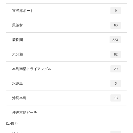
宜野湾ボート
9
恩納村
60
慶良間
323
未分類
82
本島南部トライアングル
29
水納島
3
沖縄本島
13
沖縄本島ビーチ
(1,497)