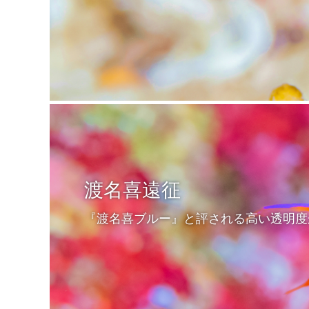
渡名喜遠征
『渡名喜ブルー』と評される高い透明度