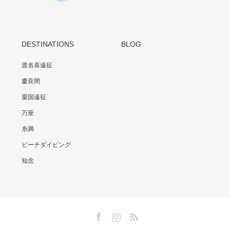
DESTINATIONS
BLOG
渡名喜遠征
慶良間
粟国遠征
万座
糸満
ビーチダイビング
知念
Facebook
Instagram
RSS