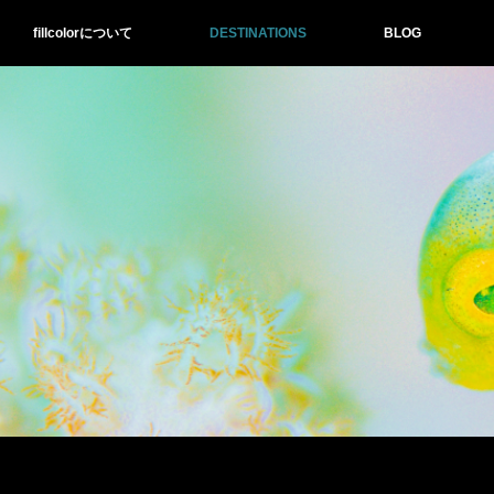
fillcolorについて
DESTINATIONS
BLOG