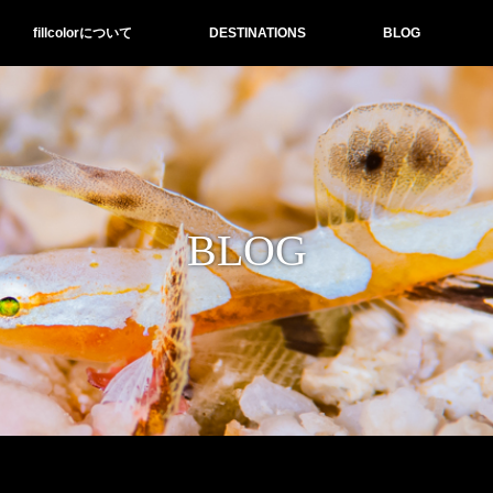
fillcolorについて
DESTINATIONS
BLOG
BLOG