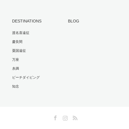
DESTINATIONS
BLOG
渡名喜遠征
慶良間
粟国遠征
万座
糸満
ビーチダイビング
知念
Facebook
Instagram
RSS