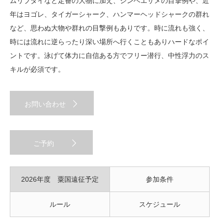
ムリブダイなど定番の大物に加え、ジンベエザメの目撃例や、近
年はヨゴレ、タイガーシャーク、ハンマーヘッドシャークの群れ
など、思わぬ大物や群れの目撃例もありです。時に流れも強く、
時には流れに逆らったり深い場所へ行くこともありハードなポイ
ントです。泳げて体力に自信ある方でフリー潜行、中性浮力のス
キルが必須です。
お問い合わせ
ご予約
2026年度 粟国遠征予定
参加条件
日
ルール
スケジュール