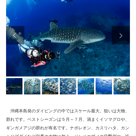
Next
沖縄本島発のダイビングの中ではスケール最大。狙いは大物、
群れです。ベストシーズンは５月～７月、渦まくイソマグロや、
ギンガメアジの群れが有名です。ナポレオン、カスリハタ、カン