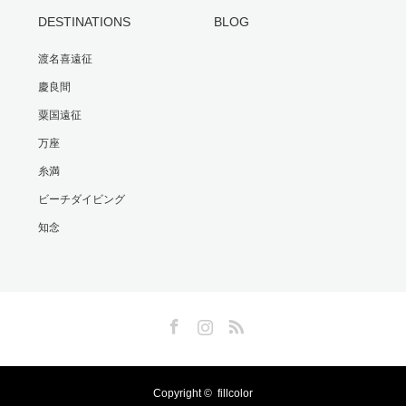
DESTINATIONS
BLOG
渡名喜遠征
慶良間
粟国遠征
万座
糸満
ビーチダイビング
知念
Facebook
Instagram
RSS
Copyright ©
fillcolor