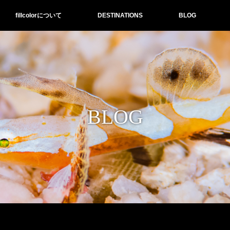
fillcolorについて
DESTINATIONS
BLOG
BLOG