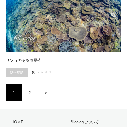
サンゴのある風景④
2020.8.2
伊平屋島
1
2
»
HOME
fillcolorについて