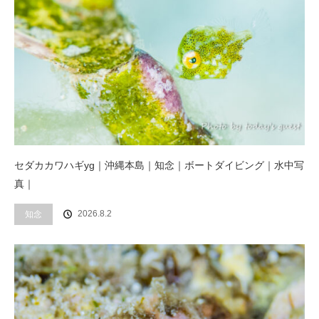
セダカカワハギyg｜沖縄本島｜知念｜ボートダイビング｜水中写
真｜
2026.8.2
知念