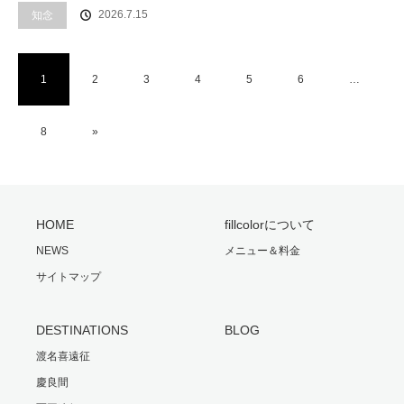
2026.7.15
知念
1
2
3
4
5
6
…
8
»
HOME
fillcolorについて
NEWS
メニュー＆料金
サイトマップ
DESTINATIONS
BLOG
渡名喜遠征
慶良間