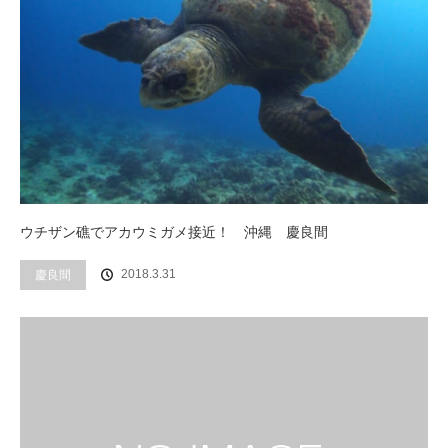
ウチザン礁でアカウミガメ接近！ 沖縄 慶良間
2018.3.31
慶良間