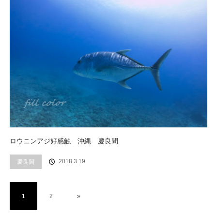
ロウニンアジ好感触 沖縄 慶良間
2018.3.19
慶良間
1
2
»