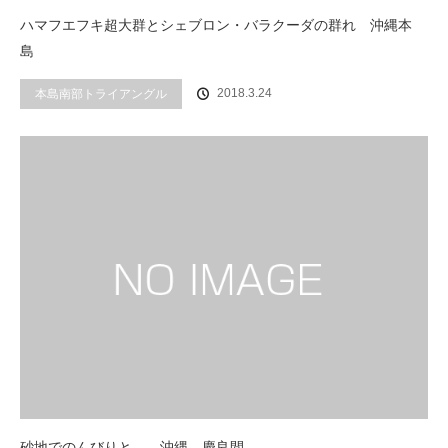
ハマフエフキ超大群とシェブロン・バラクーダの群れ 沖縄本
島
2018.3.24
本島南部トライアングル
砂地でのんびりと… 沖縄 慶良間