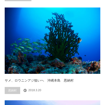
サメ、ロウニンアジ狙いへ 沖縄本島 恩納村
2018.3.20
恩納村