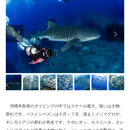
Next
沖縄本島発のダイビングの中ではスケール最大。狙いは大物、
群れです。ベストシーズンは５月～７月、渦まくイソマグロや、
ギンガメアジの群れが有名です。ナポレオン、カスリハタ、カン