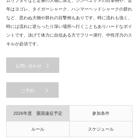
ムリブダイなど定番の大物に加え、ジンベエザメの目撃例や、近
年はヨゴレ、タイガーシャーク、ハンマーヘッドシャークの群れ
など、思わぬ大物や群れの目撃例もありです。時に流れも強く、
時には流れに逆らったり深い場所へ行くこともありハードなポイ
ントです。泳げて体力に自信ある方でフリー潜行、中性浮力のス
キルが必須です。
お問い合わせ
ご予約
2026年度 粟国遠征予定
参加条件
日
ルール
スケジュール