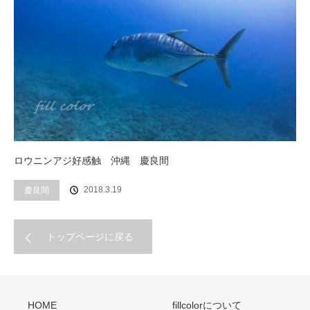
ロウニンアジ好感触 沖縄 慶良間
2018.3.19
慶良間
トップページに戻る
HOME
fillcolorについて