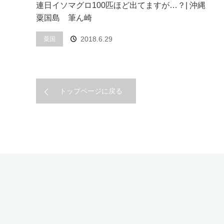
連日イソマグロ100匹ほど出てますが…？| 沖縄
粟国島 筆ん崎
2018.6.29
粟国
トップページに戻る