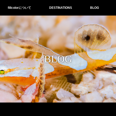
fillcolorについて
DESTINATIONS
BLOG
BLOG