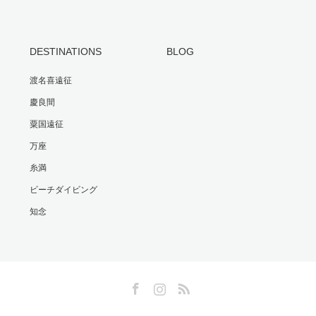
DESTINATIONS
BLOG
渡名喜遠征
慶良間
粟国遠征
万座
糸満
ビーチダイビング
知念
Facebook
Instagram
RSS