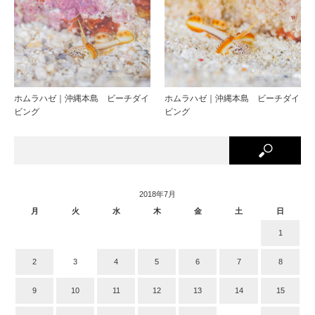
ホムラハゼ｜沖縄本島 ビーチダイ
ホムラハゼ｜沖縄本島 ビーチダイ
ビング
ビング
2018年7月
月
火
水
木
金
土
日
1
2
3
4
5
6
7
8
9
10
11
12
13
14
15