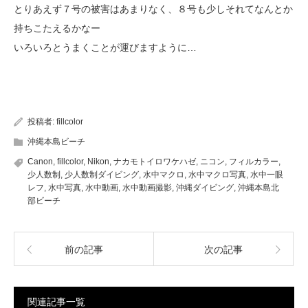
とりあえず７号の被害はあまりなく、８号も少しそれてなんとか
持ちこたえるかなー
いろいろとうまくことが運びますように…
投稿者:
fillcolor
沖縄本島ビーチ
Canon
,
fillcolor
,
Nikon
,
ナカモトイロワケハゼ
,
ニコン
,
フィルカラー
,
少人数制
,
少人数制ダイビング
,
水中マクロ
,
水中マクロ写真
,
水中一眼
レフ
,
水中写真
,
水中動画
,
水中動画撮影
,
沖縄ダイビング
,
沖縄本島北
部ビーチ
前の記事
次の記事
関連記事一覧