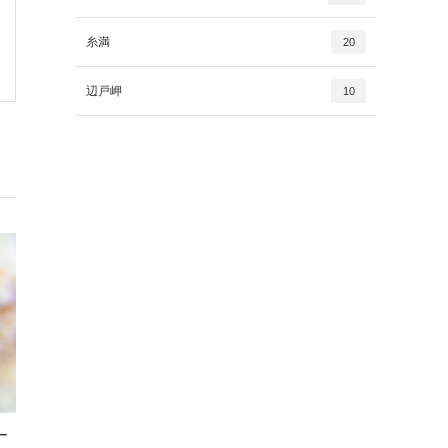
糸満
20
辺戸岬
10
ー