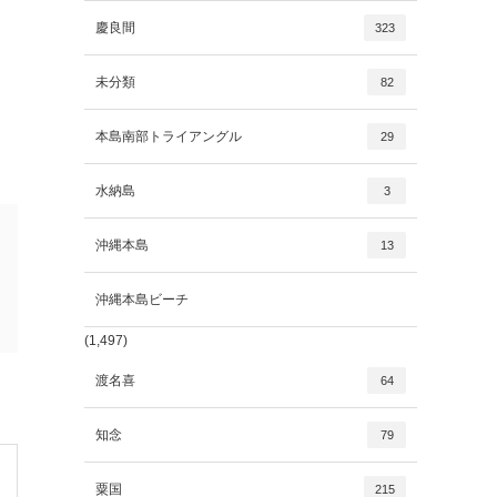
慶良間
323
未分類
82
本島南部トライアングル
29
水納島
3
沖縄本島
13
沖縄本島ビーチ
(1,497)
渡名喜
64
知念
79
粟国
215