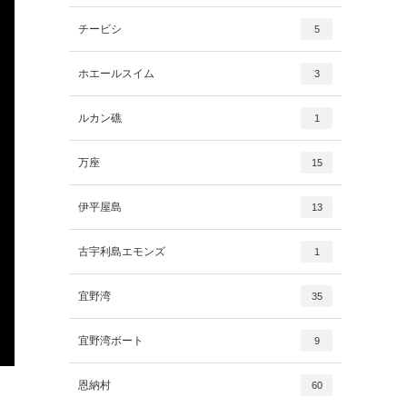
チービシ
5
ホエールスイム
3
ルカン礁
1
万座
15
伊平屋島
13
古宇利島エモンズ
1
宜野湾
35
宜野湾ボート
9
恩納村
60