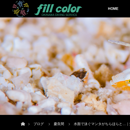
HOME
ホーム
ブログ
慶良間
水面で泳ぐマンタがちらほらと…｜