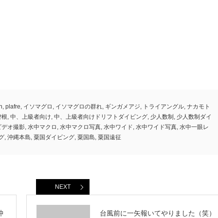
n
,
plafre
,
イソマグロ
,
イソマグロの群れ
,
ギンガメアジ
,
トライアングル
,
ナカモト
曽根
,
中、上級者向け
,
中、上級者向けドリフトダイビング
,
少人数制
,
少人数制ダイ
ビデオ撮影
,
水中マクロ
,
水中マクロ写真
,
水中ワイド
,
水中ワイド写真
,
水中一眼レ
グ
,
沖縄本島
,
粟国ダイビング
,
粟国島
,
粟国遠征
NEXT
沖
台風前に一矢報いてやりました（笑）