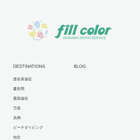
DESTINATIONS
BLOG
渡名喜遠征
慶良間
粟国遠征
万座
糸満
ビーチダイビング
知念