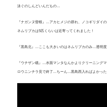
泳ぐのしんどいんだもの…
『ナガンヌ曽根』…アカヒメジの群れ、ノコギリダイの
ネムリブカは5匹くらいは近寄ってくれました！
『黒島北』…ここも大きいのはネムリブカのみ…透明度
『ウチザン礁』…水面マンタなんかよりクリーニングマ
ロウニンチラ見で終了…ちーん…黒島西入ればよかった