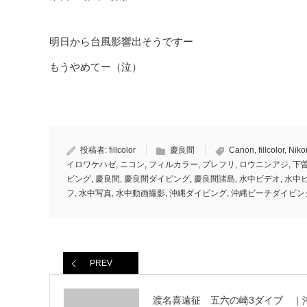
明日から台風影響出そうですー
もうやめてー（泣）
投稿者:
fillcolor
慶良間
Canon
,
fillcolor
,
Niko
イロワケハゼ
,
ニコン
,
フィルカラー
,
プレフリ
,
ロウニンアジ
,
下
ビング
,
慶良間
,
慶良間ダイビング
,
慶良間諸島
,
水中ビデオ
,
水中
フ
,
水中写真
,
水中動画撮影
,
沖縄ダイビング
,
沖縄ビーチダイビン
PREV
渡名喜遠征 五六の崎3ダイブ ｜