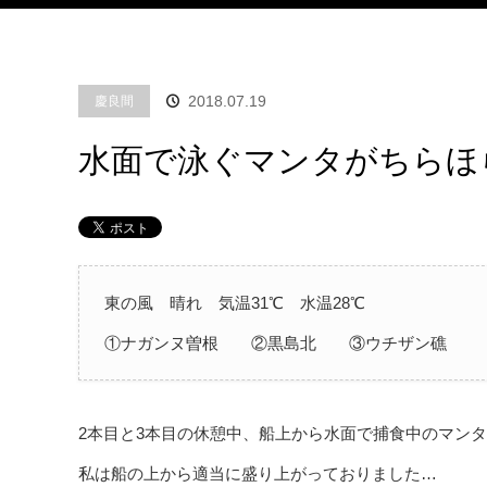
2018.07.19
慶良間
水面で泳ぐマンタがちらほ
東の風 晴れ 気温31℃ 水温28℃
①ナガンヌ曽根 ②黒島北 ③ウチザン礁
2本目と3本目の休憩中、船上から水面で捕食中のマン
私は船の上から適当に盛り上がっておりました…