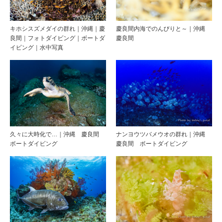
キホシスズメダイの群れ｜沖縄｜慶
慶良間内海でのんびりと～｜沖縄
良間｜フォトダイビング｜ボートダ
慶良間
イビング｜水中写真
久々に大時化で…｜沖縄 慶良間
ナンヨウツバメウオの群れ｜沖縄
ボートダイビング
慶良間 ボートダイビング