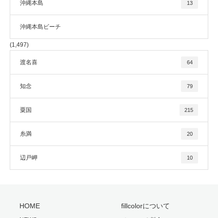
沖縄本島
13
沖縄本島ビーチ
(1,497)
渡名喜
64
知念
79
粟国
215
糸満
20
辺戸岬
10
HOME
fillcolorについて