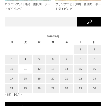
ロウニンアジ｜沖縄 慶良間 ボー
フリソデエビ｜沖縄 慶良間 ボー
トダイビング
トダイビング
2018年9月
月
火
水
木
金
土
日
1
2
3
4
5
6
7
8
9
10
11
12
13
14
15
16
17
18
19
20
21
22
23
24
25
26
27
28
29
30
« 8月
10月 »