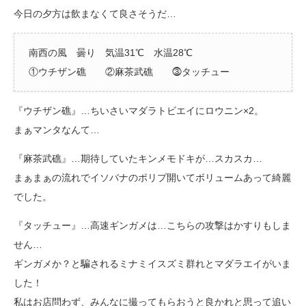
今日の夕方は飲まなくて良さそうだ…
南西の風 曇り 気温31℃ 水温28℃
①ウチザン礁 ②麻茶武礁 ⓷タッチュー
『ウチザン礁』…ちいさいマダラトビエイにロウニン×2。
まぁマンタなんて…
『麻茶武礁』…期待していたキンメモドキが…スカスカ…
まぁまぁの流れでイソバナのポリプ開いてボリュームあって綺麗
でした。
『タッチュー』…高速ギンガメは…こちらの攻撃はかすりもしま
せん…
ギンガメか？と騙されるミナミイスズミ群れとマダラエイがいま
した！
私はお店問わず、みんなに撮ってもらおうと良かれと思って追い