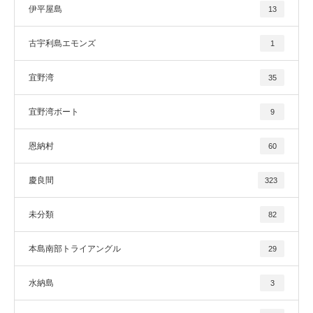
伊平屋島
13
古宇利島エモンズ
1
宜野湾
35
宜野湾ボート
9
恩納村
60
慶良間
323
未分類
82
本島南部トライアングル
29
水納島
3