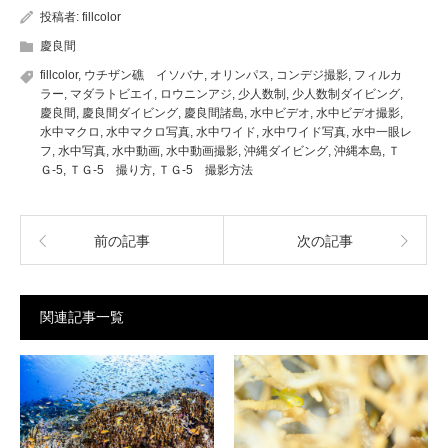
投稿者:
fillcolor
慶良間
fillcolor
,
ウチザン礁 イソバナ
,
オリンパス
,
コンデジ撮影
,
フィルカ
ラー
,
マダラトビエイ
,
ロウニンアジ
,
少人数制
,
少人数制ダイビング
,
慶良間
,
慶良間ダイビング
,
慶良間諸島
,
水中ビデオ
,
水中ビデオ撮影
,
水中マクロ
,
水中マクロ写真
,
水中ワイド
,
水中ワイド写真
,
水中一眼レ
フ
,
水中写真
,
水中動画
,
水中動画撮影
,
沖縄ダイビング
,
沖縄本島
,
Ｔ
Ｇ-5
,
ＴＧ-5 撮り方
,
ＴＧ-5 撮影方法
前の記事
次の記事
関連記事一覧