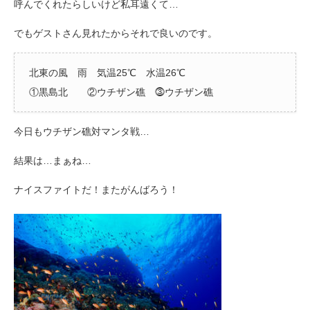
呼んでくれたらしいけど私耳遠くて…
でもゲストさん見れたからそれで良いのです。
北東の風 雨 気温25℃ 水温26℃
①黒島北 ②ウチザン礁 ⓷ウチザン礁
今日もウチザン礁対マンタ戦…
結果は…まぁね…
ナイスファイトだ！またがんばろう！