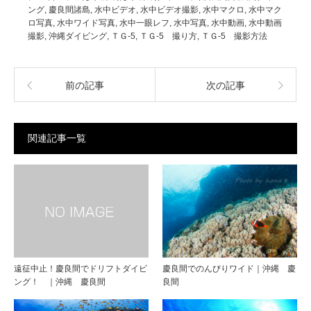
ング
,
慶良間諸島
,
水中ビデオ
,
水中ビデオ撮影
,
水中マクロ
,
水中マク
ロ写真
,
水中ワイド写真
,
水中一眼レフ
,
水中写真
,
水中動画
,
水中動画
撮影
,
沖縄ダイビング
,
ＴＧ-5
,
ＴＧ-5 撮り方
,
ＴＧ-5 撮影方法
前の記事
次の記事
関連記事一覧
遠征中止！慶良間でドリフトダイビ
慶良間でのんびりワイド｜沖縄 慶
ング！ ｜沖縄 慶良間
良間