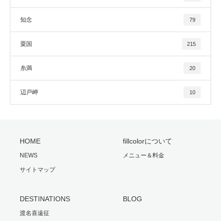
知念
79
粟国
215
糸満
20
辺戸岬
10
HOME
fillcolorについて
NEWS
メニュー＆料金
サイトマップ
DESTINATIONS
BLOG
渡名喜遠征