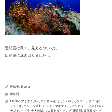
透明度は良く、見えるついでに
広範囲に泳ぎ回りました…
投稿者:
fillcolor
慶良間
fillcolor
,
アオウミガメ
,
ウチザン礁
,
オリンパス
,
カシワハナダイ
,
キン
メモドキ
,
コンデジ撮影
,
ヒメイトマキエイ
,
フィルカラー
,
フタイロハ
ナゴイ
,
モブラ
,
少人数制
,
少人数制ダイビング
,
慶良間
,
慶良間ダイビ