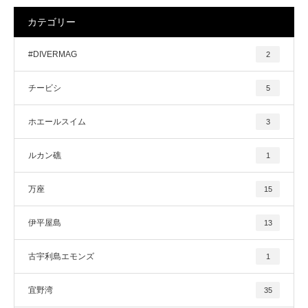
カテゴリー
#DIVERMAG
2
チービシ
5
ホエールスイム
3
ルカン礁
1
万座
15
伊平屋島
13
古宇利島エモンズ
1
宜野湾
35