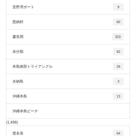
宜野湾ボート
9
恩納村
60
慶良間
323
未分類
82
本島南部トライアングル
29
水納島
3
沖縄本島
13
沖縄本島ビーチ
(1,498)
渡名喜
64