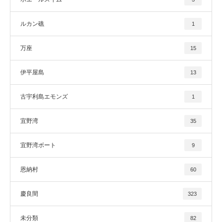
ルカン礁
1
万座
15
伊平屋島
13
古宇利島エモンズ
1
宜野湾
35
宜野湾ボート
9
恩納村
60
慶良間
323
未分類
82