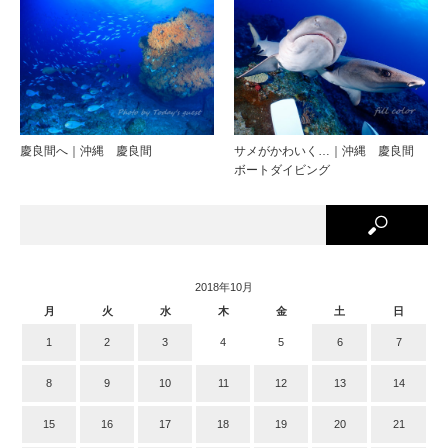
慶良間へ｜沖縄 慶良間
サメがかわいく…｜沖縄 慶良間
ボートダイビング
2018年10月
月
火
水
木
金
土
日
1
2
3
4
5
6
7
8
9
10
11
12
13
14
15
16
17
18
19
20
21