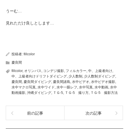
うーむ…
見れただけ良しとします…
投稿者:
fillcolor
慶良間
fillcolor
,
オリンパス
,
コンデジ撮影
,
フィルカラー
,
中、上級者向け
,
中、上級者向けドリフトダイビング
,
少人数制
,
少人数制ダイビング
,
慶良間
,
慶良間ダイビング
,
慶良間諸島
,
水中ビデオ
,
水中ビデオ撮影
,
水中マクロ写真
,
水中ワイド
,
水中一眼レフ
,
水中写真
,
水中動画
,
水中
動画撮影
,
沖縄ダイビング
,
ＴＧ-5
,
ＴＧ-5 撮り方
,
ＴＧ-5 撮影方法
前の記事
次の記事