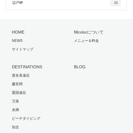
辺戸岬
10
HOME
fillcolorについて
NEWS
メニュー＆料金
サイトマップ
DESTINATIONS
BLOG
渡名喜遠征
慶良間
粟国遠征
万座
糸満
ビーチダイビング
知念