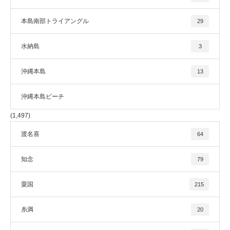
本島南部トライアングル
29
水納島
3
沖縄本島
13
沖縄本島ビーチ
(1,497)
渡名喜
64
知念
79
粟国
215
糸満
20