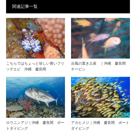
関連記事一覧
こちらではちょっと珍しい青いフリ
台風の置き土産 ｜沖縄 慶良間
ソデエビ 沖縄 慶良間
チービシ
ロウニンアジ｜沖縄 慶良間 ボー
アカヒメジ｜沖縄 慶良間 ボート
トダイビング
ダイビング