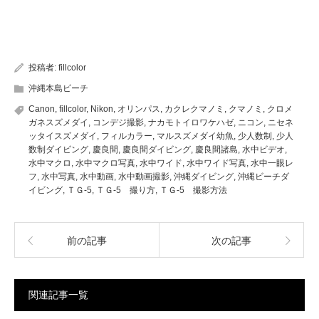
投稿者:
fillcolor
沖縄本島ビーチ
Canon
,
fillcolor
,
Nikon
,
オリンパス
,
カクレクマノミ
,
クマノミ
,
クロメ
ガネスズメダイ
,
コンデジ撮影
,
ナカモトイロワケハゼ
,
ニコン
,
ニセネ
ッタイスズメダイ
,
フィルカラー
,
マルスズメダイ幼魚
,
少人数制
,
少人
数制ダイビング
,
慶良間
,
慶良間ダイビング
,
慶良間諸島
,
水中ビデオ
,
水中マクロ
,
水中マクロ写真
,
水中ワイド
,
水中ワイド写真
,
水中一眼レ
フ
,
水中写真
,
水中動画
,
水中動画撮影
,
沖縄ダイビング
,
沖縄ビーチダ
イビング
,
ＴＧ-5
,
ＴＧ-5 撮り方
,
ＴＧ-5 撮影方法
前の記事
次の記事
関連記事一覧