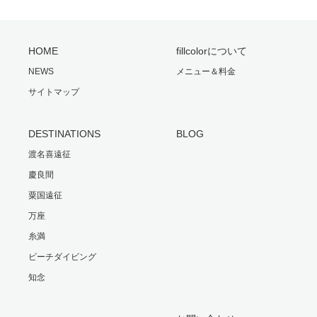
HOME
fillcolorについて
NEWS
メニュー＆料金
サイトマップ
DESTINATIONS
BLOG
渡名喜遠征
慶良間
粟国遠征
万座
糸満
ビーチダイビング
知念