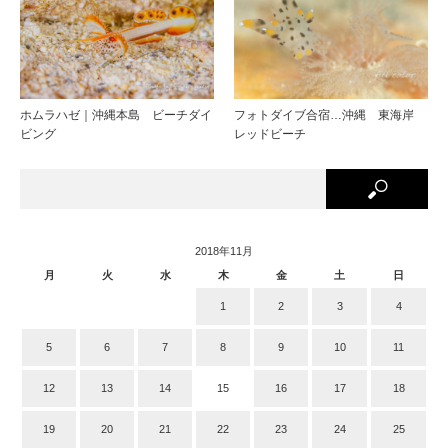
ホムラハゼ｜沖縄本島 ビーチダイ
フォトダイブ合宿…沖縄 東海岸
ビング
レッドビーチ
2018年11月
月
火
水
木
金
土
日
1
2
3
4
5
6
7
8
9
10
11
12
13
14
15
16
17
18
19
20
21
22
23
24
25