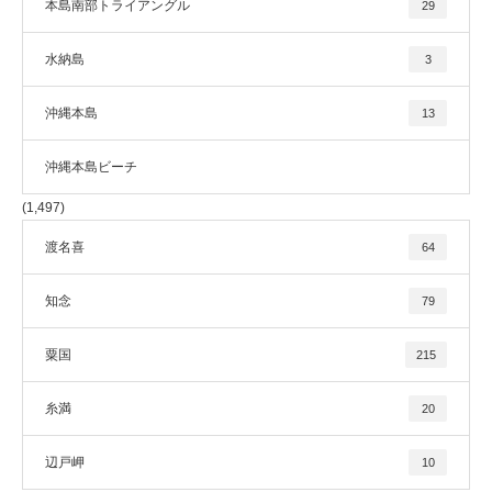
本島南部トライアングル
29
水納島
3
沖縄本島
13
沖縄本島ビーチ
(1,497)
渡名喜
64
知念
79
粟国
215
糸満
20
辺戸岬
10