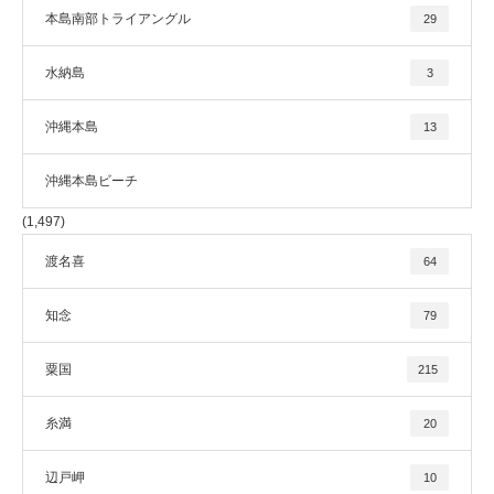
本島南部トライアングル
29
水納島
3
沖縄本島
13
沖縄本島ビーチ
(1,497)
渡名喜
64
知念
79
粟国
215
糸満
20
辺戸岬
10