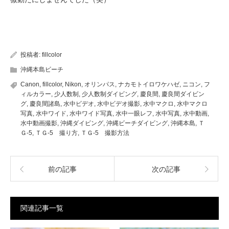
投稿者:
fillcolor
沖縄本島ビーチ
Canon
,
fillcolor
,
Nikon
,
オリンパス
,
ナカモトイロワケハゼ
,
ニコン
,
フ
ィルカラー
,
少人数制
,
少人数制ダイビング
,
慶良間
,
慶良間ダイビン
グ
,
慶良間諸島
,
水中ビデオ
,
水中ビデオ撮影
,
水中マクロ
,
水中マクロ
写真
,
水中ワイド
,
水中ワイド写真
,
水中一眼レフ
,
水中写真
,
水中動画
,
水中動画撮影
,
沖縄ダイビング
,
沖縄ビーチダイビング
,
沖縄本島
,
Ｔ
Ｇ-5
,
ＴＧ-5 撮り方
,
ＴＧ-5 撮影方法
前の記事
次の記事
関連記事一覧