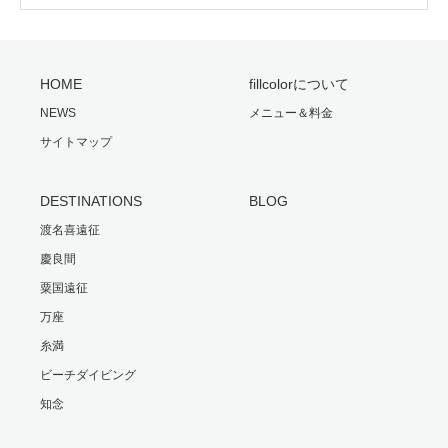
HOME
fillcolorについて
NEWS
メニュー＆料金
サイトマップ
DESTINATIONS
BLOG
渡名喜遠征
慶良間
粟国遠征
万座
糸満
ビーチダイビング
知念