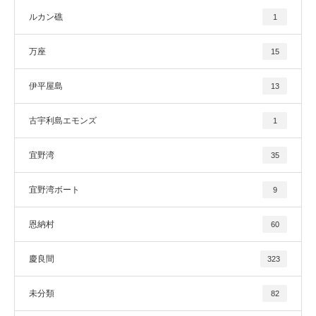
ルカン礁
1
万座
15
伊平屋島
13
古宇利島エモンズ
1
宜野湾
35
宜野湾ボート
9
恩納村
60
慶良間
323
未分類
82