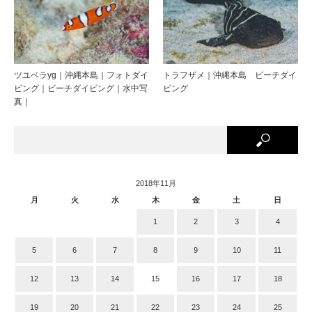
ツユベラyg｜沖縄本島｜フォトダイ
トラフザメ｜沖縄本島 ビーチダイ
ビング｜ビーチダイビング｜水中写
ビング
真｜
2018年11月
月
火
水
木
金
土
日
1
2
3
4
5
6
7
8
9
10
11
12
13
14
15
16
17
18
19
20
21
22
23
24
25