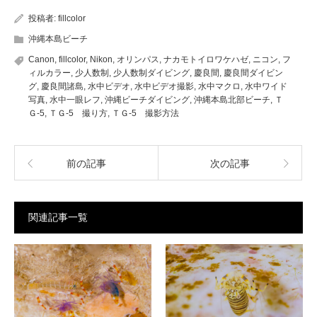
投稿者:
fillcolor
沖縄本島ビーチ
Canon
,
fillcolor
,
Nikon
,
オリンパス
,
ナカモトイロワケハゼ
,
ニコン
,
フ
ィルカラー
,
少人数制
,
少人数制ダイビング
,
慶良間
,
慶良間ダイビン
グ
,
慶良間諸島
,
水中ビデオ
,
水中ビデオ撮影
,
水中マクロ
,
水中ワイド
写真
,
水中一眼レフ
,
沖縄ビーチダイビング
,
沖縄本島北部ビーチ
,
Ｔ
Ｇ-5
,
ＴＧ-5 撮り方
,
ＴＧ-5 撮影方法
前の記事
次の記事
関連記事一覧