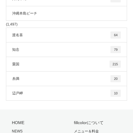
沖縄本島ビーチ
(1,497)
渡名喜
64
知念
79
粟国
215
糸満
20
辺戸岬
10
HOME
fillcolorについて
NEWS
メニュー＆料金