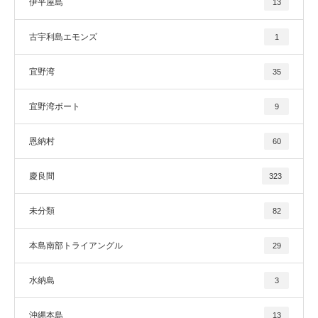
伊平屋島
13
古宇利島エモンズ
1
宜野湾
35
宜野湾ボート
9
恩納村
60
慶良間
323
未分類
82
本島南部トライアングル
29
水納島
3
沖縄本島
13