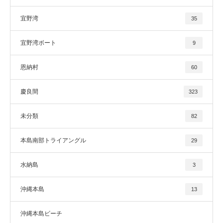
宜野湾
35
宜野湾ボート
9
恩納村
60
慶良間
323
未分類
82
本島南部トライアングル
29
水納島
3
沖縄本島
13
沖縄本島ビーチ