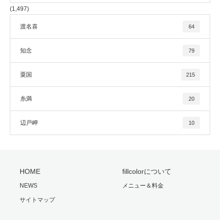
(1,497)
渡名喜
64
知念
79
粟国
215
糸満
20
辺戸岬
10
HOME
fillcolorについて
NEWS
メニュー＆料金
サイトマップ