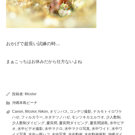
おかげで超長い試練の時…
まぁこっちはお休みだから仕方ないよね
投稿者:
fillcolor
沖縄本島ビーチ
Canon
,
fillcolor
,
Nikon
,
オリンパス
,
コンデジ撮影
,
ナカモトイロワケ
ハゼ
,
フィルカラー
,
ホタテツノハゼ
,
モンツキカエルウオ
,
少人数制
,
少人数制ダイビング
,
慶良間
,
慶良間ダイビング
,
慶良間諸島
,
水中ビデ
オ
,
水中ビデオ撮影
,
水中マクロ
,
水中マクロ写真
,
水中ワイド
,
水中ワ
イド写真
,
水中一眼レフ
,
水中写真
,
水中動画
,
水中動画撮影
,
沖縄ダイ