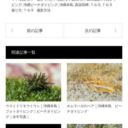
ビング
,
沖縄ビーチダイビング
,
沖縄本島
,
真栄田岬
,
ＴＧ-5
,
ＴＧ-5
撮り方
,
ＴＧ-5 撮影方法
前の記事
次の記事
関連記事一覧
ウスミドリモウミウシ｜沖縄本島｜
ホムラハゼのペア｜沖縄本島 ビー
フォトダイビング｜ビーチダイビン
チダイビング
グ｜水中写真｜