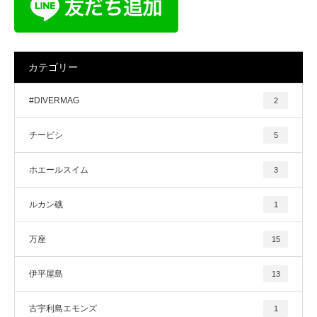
カテゴリー
#DIVERMAG
2
チービシ
5
ホエールスイム
3
ルカン礁
1
万座
15
伊平屋島
13
古宇利島エモンズ
1