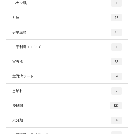
ルカン礁
1
万座
15
伊平屋島
13
古宇利島エモンズ
1
宜野湾
35
宜野湾ボート
9
恩納村
60
慶良間
323
未分類
82