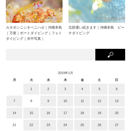
カタボシニシキベニハゼ｜沖縄本島
北部通い続きます｜沖縄本島 ビー
｜万座｜ボートダイビング｜フォト
チダイビング
ダイビング｜水中写真｜
2019年1月
月
火
水
木
金
土
日
1
2
3
4
5
6
7
8
9
10
11
12
13
14
15
16
17
18
19
20
21
22
23
24
25
26
27