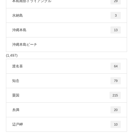
本島南部トライアングル
29
水納島
3
沖縄本島
13
沖縄本島ビーチ
(1,497)
渡名喜
64
知念
79
粟国
215
糸満
20
辺戸岬
10