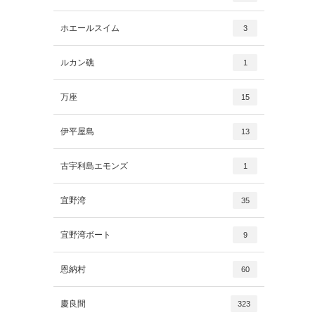
ホエールスイム
3
ルカン礁
1
万座
15
伊平屋島
13
古宇利島エモンズ
1
宜野湾
35
宜野湾ボート
9
恩納村
60
慶良間
323