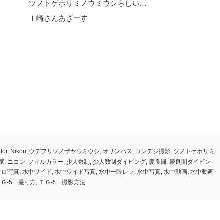
ツノトゲホリミノウミウシらしい…
Ｉ崎さんあざーす
olor
,
Nikon
,
ウデフリツノザヤウミウシ
,
オリンパス
,
コンデジ撮影
,
ツノトゲホリミ
家
,
ニコン
,
フィルカラー
,
少人数制
,
少人数制ダイビング
,
慶良間
,
慶良間ダイビン
クロ写真
,
水中ワイド
,
水中ワイド写真
,
水中一眼レフ
,
水中写真
,
水中動画
,
水中動画
ＴＧ-5 撮り方
,
ＴＧ-5 撮影方法