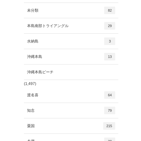
未分類
82
本島南部トライアングル
29
水納島
3
沖縄本島
13
沖縄本島ビーチ
(1,497)
渡名喜
64
知念
79
粟国
215