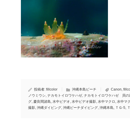
投稿者:
fillcolor
沖縄本島ビーチ
Canon
,
fillc
ノウミウシ
,
ナカモトイロワケハゼ
,
ナカモトイロワケハゼ 貝の
グ
,
慶良間諸島
,
水中ビデオ
,
水中ビデオ撮影
,
水中マクロ
,
水中マ
撮影
,
沖縄ダイビング
,
沖縄ビーチダイビング
,
沖縄本島
,
ＴＧ-5
,