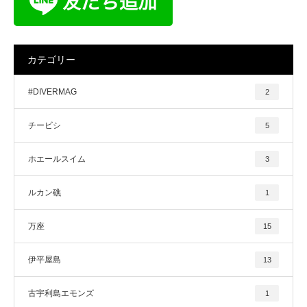
カテゴリー
#DIVERMAG
2
チービシ
5
ホエールスイム
3
ルカン礁
1
万座
15
伊平屋島
13
古宇利島エモンズ
1