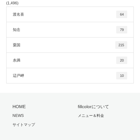
(1,496)
渡名喜
64
知念
79
粟国
215
糸満
20
辺戸岬
10
HOME
fillcolorについて
NEWS
メニュー＆料金
サイトマップ