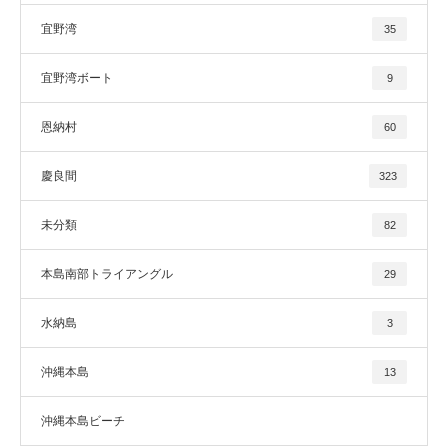
宜野湾
35
宜野湾ボート
9
恩納村
60
慶良間
323
未分類
82
本島南部トライアングル
29
水納島
3
沖縄本島
13
沖縄本島ビーチ