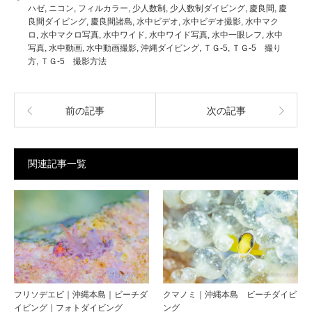
ハゼ
,
ニコン
,
フィルカラー
,
少人数制
,
少人数制ダイビング
,
慶良間
,
慶
良間ダイビング
,
慶良間諸島
,
水中ビデオ
,
水中ビデオ撮影
,
水中マク
ロ
,
水中マクロ写真
,
水中ワイド
,
水中ワイド写真
,
水中一眼レフ
,
水中
写真
,
水中動画
,
水中動画撮影
,
沖縄ダイビング
,
ＴＧ-5
,
ＴＧ-5 撮り
方
,
ＴＧ-5 撮影方法
前の記事
次の記事
関連記事一覧
フリソデエビ｜沖縄本島｜ビーチダ
クマノミ｜沖縄本島 ビーチダイビ
イビング｜フォトダイビング
ング