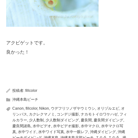
アクビゲットです。
良かった！
投稿者:
fillcolor
沖縄本島ビーチ
Canon
,
fillcolor
,
Nikon
,
ウデフリツノザヤウミウシ
,
オリヅルエビ
,
オ
リンパス
,
カクレクマノミ
,
コンデジ撮影
,
ナカモトイロワケハゼ
,
フィ
ルカラー
,
少人数制
,
少人数制ダイビング
,
慶良間
,
慶良間ダイビング
,
慶良間諸島
,
水中ビデオ
,
水中ビデオ撮影
,
水中マクロ
,
水中マクロ写
真
,
水中ワイド
,
水中ワイド写真
,
水中一眼レフ
,
沖縄ダイビング
,
沖縄
ビーチダイビング
,
沖縄本島
,
沖縄本島北部ビーチ
,
ＴＧ-5
,
ＴＧ-5 撮