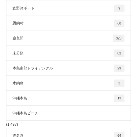
宜野湾ボート
9
恩納村
60
慶良間
323
未分類
82
本島南部トライアングル
29
水納島
3
沖縄本島
13
沖縄本島ビーチ
(1,497)
渡名喜
64