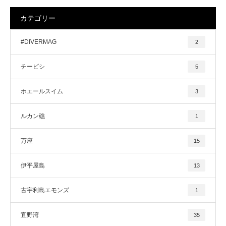
カテゴリー
#DIVERMAG
2
チービシ
5
ホエールスイム
3
ルカン礁
1
万座
15
伊平屋島
13
古宇利島エモンズ
1
宜野湾
35