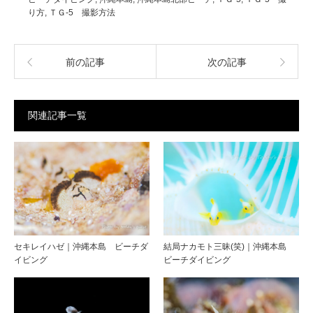
り方
,
ＴＧ-5 撮影方法
前の記事
次の記事
関連記事一覧
セキレイハゼ｜沖縄本島 ビーチダ
結局ナカモト三昧(笑)｜沖縄本島
イビング
ビーチダイビング