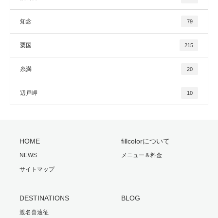
知念
79
粟国
215
糸満
20
辺戸岬
10
HOME
fillcolorについて
NEWS
メニュー＆料金
サイトマップ
DESTINATIONS
BLOG
渡名喜遠征