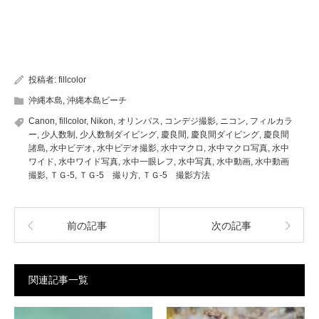
投稿者:
fillcolor
沖縄本島
,
沖縄本島ビーチ
Canon
,
fillcolor
,
Nikon
,
オリンパス
,
コンデジ撮影
,
ニコン
,
フィルカラ
ー
,
少人数制
,
少人数制ダイビング
,
慶良間
,
慶良間ダイビング
,
慶良間
諸島
,
水中ビデオ
,
水中ビデオ撮影
,
水中マクロ
,
水中マクロ写真
,
水中
ワイド
,
水中ワイド写真
,
水中一眼レフ
,
水中写真
,
水中動画
,
水中動画
撮影
,
ＴＧ-5
,
ＴＧ-5 撮り方
,
ＴＧ-5 撮影方法
前の記事
次の記事
関連記事一覧