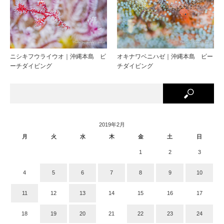
ニシキフウライウオ｜沖縄本島 ビ
オキナワベニハゼ｜沖縄本島 ビー
ーチダイビング
チダイビング
2019年2月
月
火
水
木
金
土
日
1
2
3
4
5
6
7
8
9
10
11
12
13
14
15
16
17
18
19
20
21
22
23
24