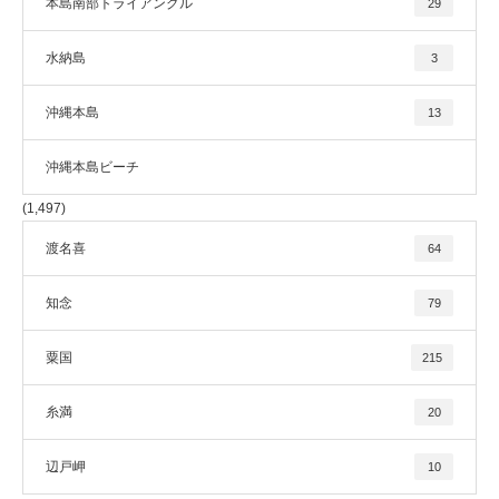
本島南部トライアングル
29
水納島
3
沖縄本島
13
沖縄本島ビーチ
(1,497)
渡名喜
64
知念
79
粟国
215
糸満
20
辺戸岬
10