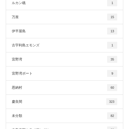
ルカン礁
1
万座
15
伊平屋島
13
古宇利島エモンズ
1
宜野湾
35
宜野湾ボート
9
恩納村
60
慶良間
323
未分類
82