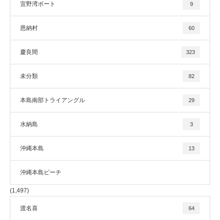
宜野湾ボート
9
恩納村
60
慶良間
323
未分類
82
本島南部トライアングル
29
水納島
3
沖縄本島
13
沖縄本島ビーチ
(1,497)
渡名喜
64