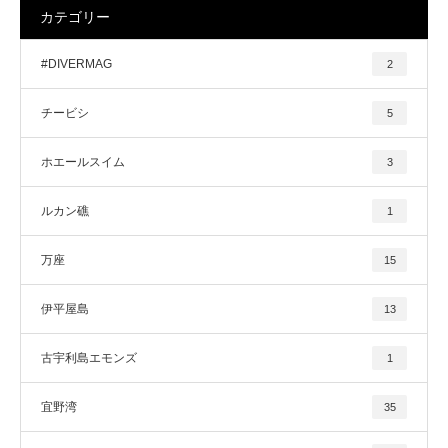
カテゴリー
#DIVERMAG
2
チービシ
5
ホエールスイム
3
ルカン礁
1
万座
15
伊平屋島
13
古宇利島エモンズ
1
宜野湾
35