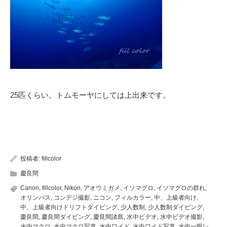
25匹くらい。トムモーヤにしては上出来です。
投稿者:
fillcolor
慶良間
Canon
,
fillcolor
,
Nikon
,
アオウミガメ
,
イソマグロ
,
イソマグロの群れ
,
オリンパス
,
コンデジ撮影
,
ニコン
,
フィルカラー
,
中、上級者向け
,
中、上級者向けドリフトダイビング
,
少人数制
,
少人数制ダイビング
,
慶良間
,
慶良間ダイビング
,
慶良間諸島
,
水中ビデオ
,
水中ビデオ撮影
,
水中マクロ
,
水中マクロ写真
,
水中ワイド
,
水中ワイド写真
,
水中一眼レ