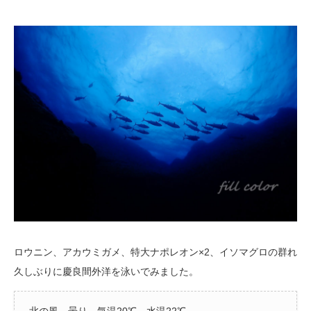
ロウニン、アカウミガメ、特大ナポレオン×2、イソマグロの群れ
久しぶりに慶良間外洋を泳いでみました。
北の風 曇り 気温20℃ 水温22℃