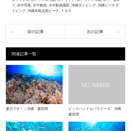
フ
,
水中写真
,
水中動画
,
水中動画撮影
,
沖縄ダイビング
,
沖縄ビーチダ
イビング
,
沖縄本島北部ビーチ
,
ＴＧ-5
前の記事
次の記事
関連記事一覧
夏日です！｜沖縄 慶良間
ピックハンドルバラクーダ 沖縄
慶良間