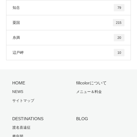
知念
79
粟国
215
糸満
20
辺戸岬
10
HOME
fillcolorについて
NEWS
メニュー＆料金
サイトマップ
DESTINATIONS
BLOG
渡名喜遠征
慶良間