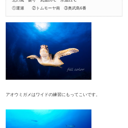
①運瀬 ②トムモーヤ南 ③奥武島6番
アオウミガメはワイドの練習にもってこいです。