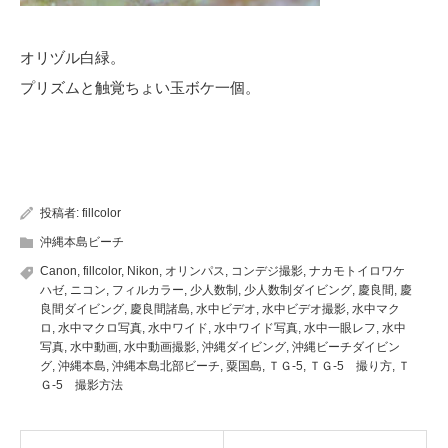
オリヅル白緑。
プリズムと触覚ちょい玉ボケ一個。
投稿者:
fillcolor
沖縄本島ビーチ
Canon
,
fillcolor
,
Nikon
,
オリンパス
,
コンデジ撮影
,
ナカモトイロワケ
ハゼ
,
ニコン
,
フィルカラー
,
少人数制
,
少人数制ダイビング
,
慶良間
,
慶
良間ダイビング
,
慶良間諸島
,
水中ビデオ
,
水中ビデオ撮影
,
水中マク
ロ
,
水中マクロ写真
,
水中ワイド
,
水中ワイド写真
,
水中一眼レフ
,
水中
写真
,
水中動画
,
水中動画撮影
,
沖縄ダイビング
,
沖縄ビーチダイビン
グ
,
沖縄本島
,
沖縄本島北部ビーチ
,
粟国島
,
ＴＧ-5
,
ＴＧ-5 撮り方
,
Ｔ
Ｇ-5 撮影方法