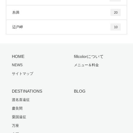
糸満
20
辺戸岬
10
HOME
fillcolorについて
NEWS
メニュー＆料金
サイトマップ
DESTINATIONS
BLOG
渡名喜遠征
慶良間
粟国遠征
万座