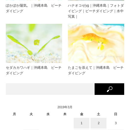
ぽかぽか陽気。｜沖縄本島 ビーチ
ハナオコゼyg｜沖縄本島｜フォトダ
ダイビング
イビング｜ビーチダイビング｜水中
写真｜
セダカカワハギ｜沖縄本島 ビーチ
たまごを添えて｜沖縄本島 ビーチ
ダイビング
ダイビング
2019年3月
月
火
水
木
金
土
日
1
2
3