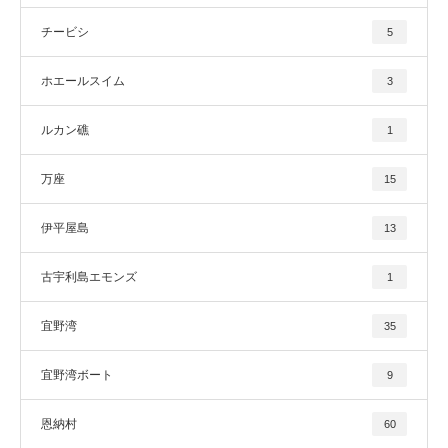
チービシ
5
ホエールスイム
3
ルカン礁
1
万座
15
伊平屋島
13
古宇利島エモンズ
1
宜野湾
35
宜野湾ボート
9
恩納村
60