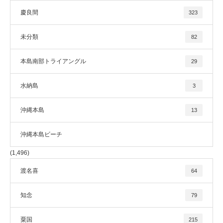
慶良間
323
未分類
82
本島南部トライアングル
29
水納島
3
沖縄本島
13
沖縄本島ビーチ
(1,496)
渡名喜
64
知念
79
粟国
215