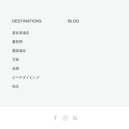
DESTINATIONS
BLOG
渡名喜遠征
慶良間
粟国遠征
万座
糸満
ビーチダイビング
知念
Facebook
Instagram
RSS