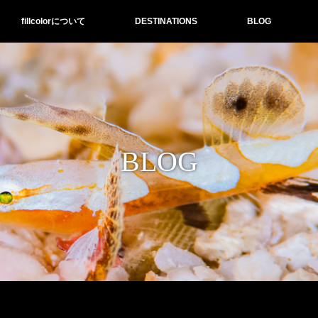
fillcolorについて
DESTINATIONS
BLOG
BLOG