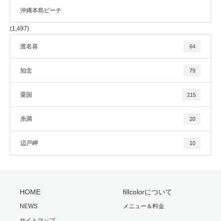
沖縄本島ビーチ
(1,497)
渡名喜
64
知念
79
粟国
215
糸満
20
辺戸岬
10
HOME
fillcolorについて
NEWS
メニュー＆料金
サイトマップ