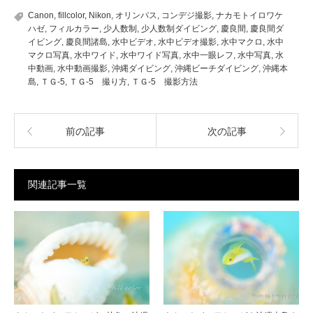
Canon
,
fillcolor
,
Nikon
,
オリンパス
,
コンデジ撮影
,
ナカモトイロワケ
ハゼ
,
フィルカラー
,
少人数制
,
少人数制ダイビング
,
慶良間
,
慶良間ダ
イビング
,
慶良間諸島
,
水中ビデオ
,
水中ビデオ撮影
,
水中マクロ
,
水中
マクロ写真
,
水中ワイド
,
水中ワイド写真
,
水中一眼レフ
,
水中写真
,
水
中動画
,
水中動画撮影
,
沖縄ダイビング
,
沖縄ビーチダイビング
,
沖縄本
島
,
ＴＧ-5
,
ＴＧ-5 撮り方
,
ＴＧ-5 撮影方法
前の記事
次の記事
関連記事一覧