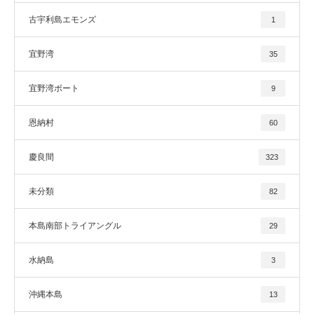
古宇利島エモンズ
1
宜野湾
35
宜野湾ボート
9
恩納村
60
慶良間
323
未分類
82
本島南部トライアングル
29
水納島
3
沖縄本島
13