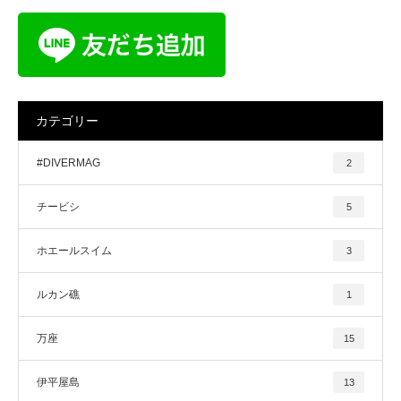
カテゴリー
#DIVERMAG
2
チービシ
5
ホエールスイム
3
ルカン礁
1
万座
15
伊平屋島
13