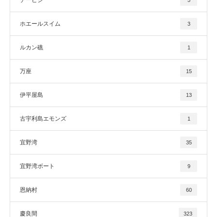
ホエールスイム
3
ルカン礁
1
万座
15
伊平屋島
13
古宇利島エモンズ
1
宜野湾
35
宜野湾ボート
9
恩納村
60
慶良間
323