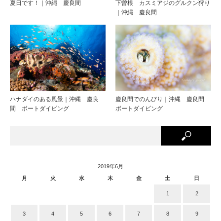
夏日です！｜沖縄 慶良間
下曽根 カスミアジのグルクン狩り
｜沖縄 慶良間
ハナダイのある風景｜沖縄 慶良
慶良間でのんびり｜沖縄 慶良間
間 ボートダイビング
ボートダイビング
2019年6月
月
火
水
木
金
土
日
1
2
3
4
5
6
7
8
9