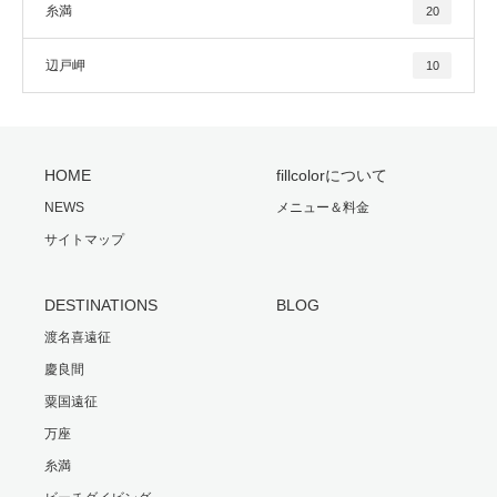
糸満
20
辺戸岬
10
HOME
fillcolorについて
NEWS
メニュー＆料金
サイトマップ
DESTINATIONS
BLOG
渡名喜遠征
慶良間
粟国遠征
万座
糸満