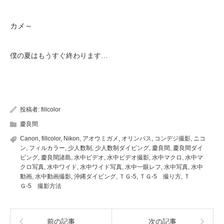
カメ～
僕の夏はもうすぐ終わります…
投稿者:
fillcolor
慶良間
Canon
,
fillcolor
,
Nikon
,
アオウミガメ
,
オリンパス
,
コンデジ撮影
,
ニコ
ン
,
フィルカラー
,
少人数制
,
少人数制ダイビング
,
慶良間
,
慶良間ダイ
ビング
,
慶良間諸島
,
水中ビデオ
,
水中ビデオ撮影
,
水中マクロ
,
水中マ
クロ写真
,
水中ワイド
,
水中ワイド写真
,
水中一眼レフ
,
水中写真
,
水中
動画
,
水中動画撮影
,
沖縄ダイビング
,
ＴＧ-5
,
ＴＧ-5 撮り方
,
Ｔ
Ｇ-5 撮影方法
前の記事
次の記事