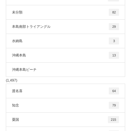
未分類
82
本島南部トライアングル
29
水納島
3
沖縄本島
13
沖縄本島ビーチ
(1,497)
渡名喜
64
知念
79
粟国
215