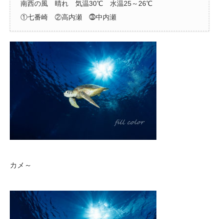
南西の風 晴れ 気温30℃ 水温25～26℃
①七番崎 ②高内瀬 ⓷中内瀬
カメ～