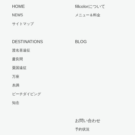
HOME
fillcolorについて
NEWS
メニュー＆料金
サイトマップ
DESTINATIONS
BLOG
渡名喜遠征
慶良間
粟国遠征
万座
糸満
ビーチダイビング
知念
お問い合わせ
予約状況