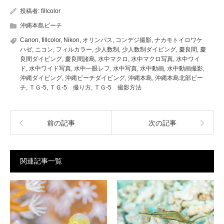
投稿者:
fillcolor
沖縄本島ビーチ
Canon
,
fillcolor
,
Nikon
,
オリンパス
,
コンデジ撮影
,
ナカモトイロワケ
ハゼ
,
ニコン
,
フィルカラー
,
少人数制
,
少人数制ダイビング
,
慶良間
,
慶
良間ダイビング
,
慶良間諸島
,
水中マクロ
,
水中マクロ写真
,
水中ワイ
ド
,
水中ワイド写真
,
水中一眼レフ
,
水中写真
,
水中動画
,
水中動画撮影
,
沖縄ダイビング
,
沖縄ビーチダイビング
,
沖縄本島
,
沖縄本島北部ビー
チ
,
ＴＧ-5
,
ＴＧ-5 撮り方
,
ＴＧ-5 撮影方法
前の記事
次の記事
関連記事一覧