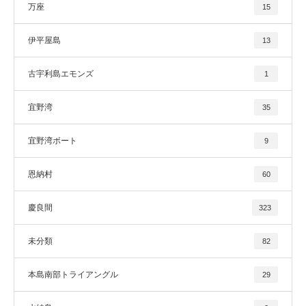
万座
15
伊平屋島
13
古宇利島エモンズ
1
宜野湾
35
宜野湾ボート
9
恩納村
60
慶良間
323
未分類
82
本島南部トライアングル
29