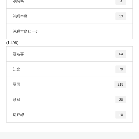
水納島
3
沖縄本島
13
沖縄本島ビーチ
(1,498)
渡名喜
64
知念
79
粟国
215
糸満
20
辺戸岬
10