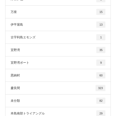
万座
15
伊平屋島
13
古宇利島エモンズ
1
宜野湾
35
宜野湾ボート
9
恩納村
60
慶良間
323
未分類
82
本島南部トライアングル
29