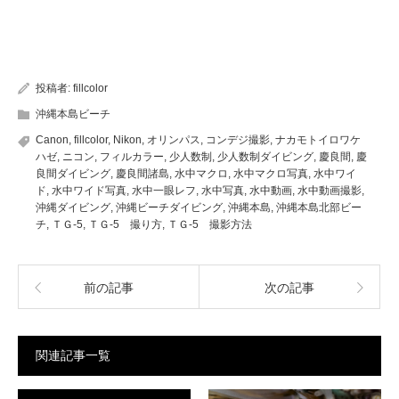
投稿者:
fillcolor
沖縄本島ビーチ
Canon
,
fillcolor
,
Nikon
,
オリンパス
,
コンデジ撮影
,
ナカモトイロワケ
ハゼ
,
ニコン
,
フィルカラー
,
少人数制
,
少人数制ダイビング
,
慶良間
,
慶
良間ダイビング
,
慶良間諸島
,
水中マクロ
,
水中マクロ写真
,
水中ワイ
ド
,
水中ワイド写真
,
水中一眼レフ
,
水中写真
,
水中動画
,
水中動画撮影
,
沖縄ダイビング
,
沖縄ビーチダイビング
,
沖縄本島
,
沖縄本島北部ビー
チ
,
ＴＧ-5
,
ＴＧ-5 撮り方
,
ＴＧ-5 撮影方法
前の記事
次の記事
関連記事一覧