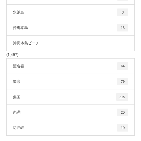
水納島
3
沖縄本島
13
沖縄本島ビーチ
(1,497)
渡名喜
64
知念
79
粟国
215
糸満
20
辺戸岬
10