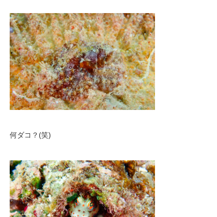
何ダコ？(笑)