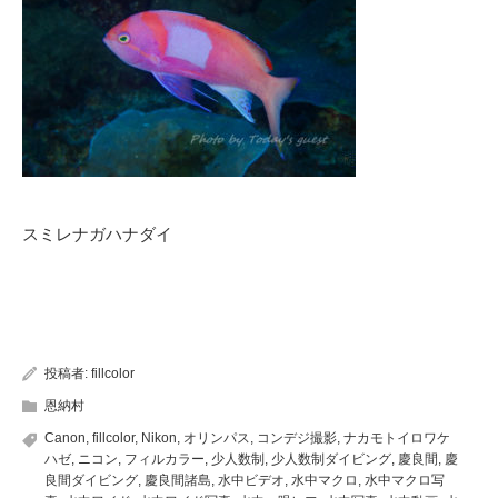
スミレナガハナダイ
投稿者:
fillcolor
恩納村
Canon
,
fillcolor
,
Nikon
,
オリンパス
,
コンデジ撮影
,
ナカモトイロワケ
ハゼ
,
ニコン
,
フィルカラー
,
少人数制
,
少人数制ダイビング
,
慶良間
,
慶
良間ダイビング
,
慶良間諸島
,
水中ビデオ
,
水中マクロ
,
水中マクロ写