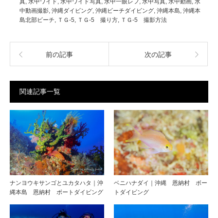
真
,
水中ワイド
,
水中ワイド写真
,
水中一眼レフ
,
水中写真
,
水中動画
,
水
中動画撮影
,
沖縄ダイビング
,
沖縄ビーチダイビング
,
沖縄本島
,
沖縄本
島北部ビーチ
,
ＴＧ-5
,
ＴＧ-5 撮り方
,
ＴＧ-5 撮影方法
前の記事
次の記事
関連記事一覧
ナンヨウキサンゴとユカタハタ｜沖
ベニハナダイ｜沖縄 恩納村 ボー
縄本島 恩納村 ボートダイビング
トダイビング