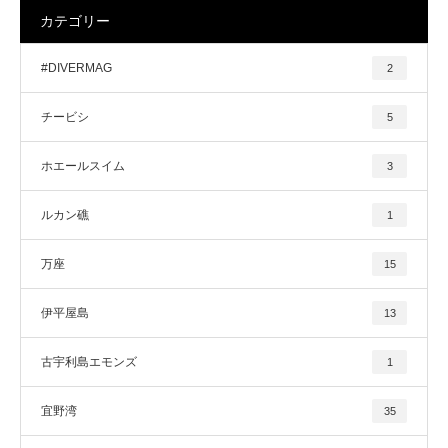
カテゴリー
#DIVERMAG
2
チービシ
5
ホエールスイム
3
ルカン礁
1
万座
15
伊平屋島
13
古宇利島エモンズ
1
宜野湾
35