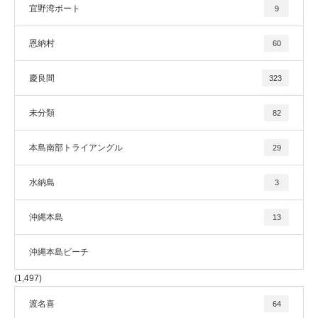
宜野湾ボート
9
恩納村
60
慶良間
323
未分類
82
本島南部トライアングル
29
水納島
3
沖縄本島
13
沖縄本島ビーチ
(1,497)
渡名喜
64