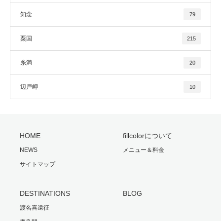
知念
79
粟国
215
糸満
20
辺戸岬
10
HOME
fillcolorについて
NEWS
メニュー＆料金
サイトマップ
DESTINATIONS
BLOG
渡名喜遠征