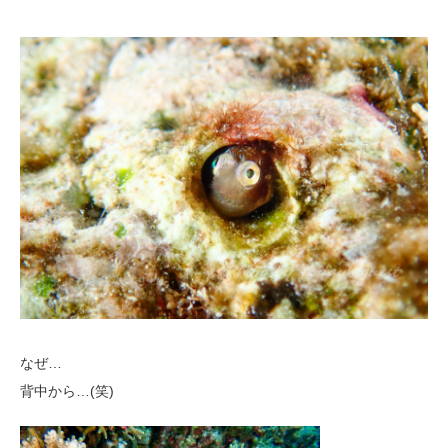
なぜ…
背中から…(笑)