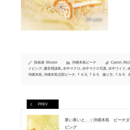
投稿者:
fillcolor
沖縄本島ビーチ
Canon
,
fillc
イビング
,
慶良間諸島
,
水中マクロ
,
水中マクロ写真
,
水中ワイド
,
沖縄本島
,
沖縄本島北部ビーチ
,
ＴＧ-5
,
ＴＧ-5 撮り方
,
ＴＧ-5 
PREV
寒い寒いと…｜沖縄本島 ビーチダ
ビング