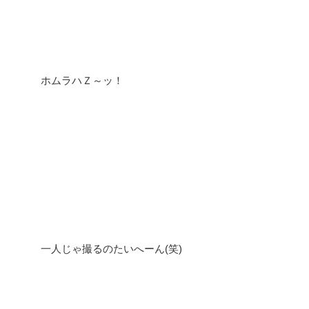
ホムラハＺ～ッ！
一人じゃ撮るのたいへーん(笑)