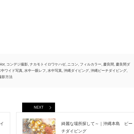
olor
,
コンデジ撮影
,
ナカモトイロワケハゼ
,
ニコン
,
フィルカラー
,
慶良間
,
慶良間ダ
水中ワイド写真
,
水中一眼レフ
,
水中写真
,
沖縄ダイビング
,
沖縄ビーチダイビング
,
撮影方法
NEXT
イ
綺麗な場所探して～｜沖縄本島 ビー
チダイビング