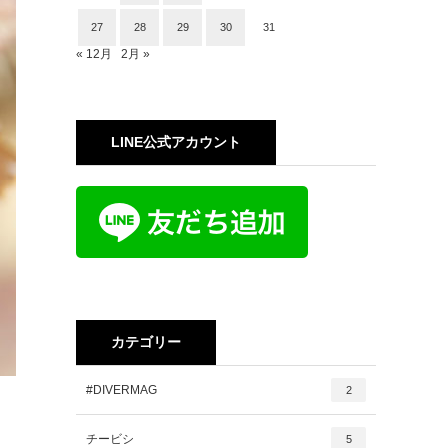
27
28
29
30
31
« 12月
2月 »
LINE公式アカウント
カテゴリー
#DIVERMAG
2
チービシ
5