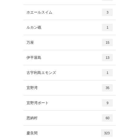
ホエールスイム
3
ルカン礁
1
万座
15
伊平屋島
13
古宇利島エモンズ
1
宜野湾
35
宜野湾ボート
9
恩納村
60
慶良間
323