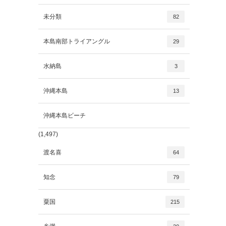
未分類
82
本島南部トライアングル
29
水納島
3
沖縄本島
13
沖縄本島ビーチ
(1,497)
渡名喜
64
知念
79
粟国
215